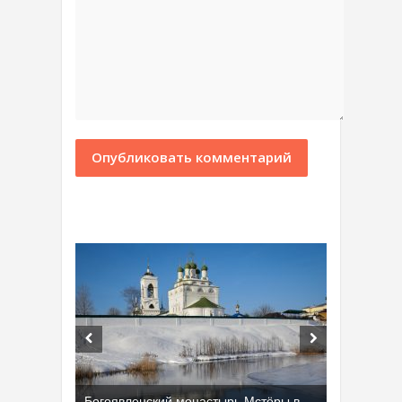
Богоявленский монастырь Мстёры в