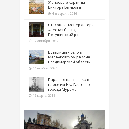
Жанровые картины
Виктора Бычкова
4 февраля, 2016
Столовая пионер лагеря
«Лесная быль»,
Петушинский р-н
19 октября, 2017
Бутылицы – село в
Меленковском районе
Владимирской области
14 ноября, 2020
Парашютная вышка в
парке им Н.Ф.Гастелло
города Мурома
12 марта, 2016