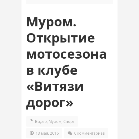
Муром.
Открытие
мотосезона
в клубе
«Витязи
дорог»
Видео
,
Муром
,
Спорт
13 мая, 2016
0 комментариев