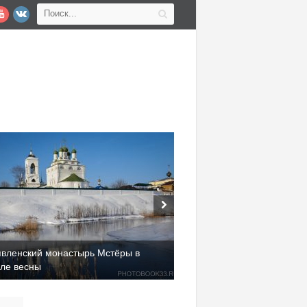
явленский монастырь Мстёры в
але весны