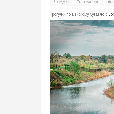
Суздаль
13 мая, 2016
Прогулки по майскому Суздалю с
Бо