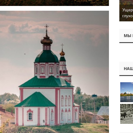
Ущер 
глухо
МЫ 
НАШ