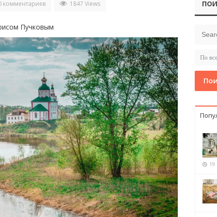
ПОИ
0 комментариев
1847 Views
рисом Пучковым
Пои
Попу
19