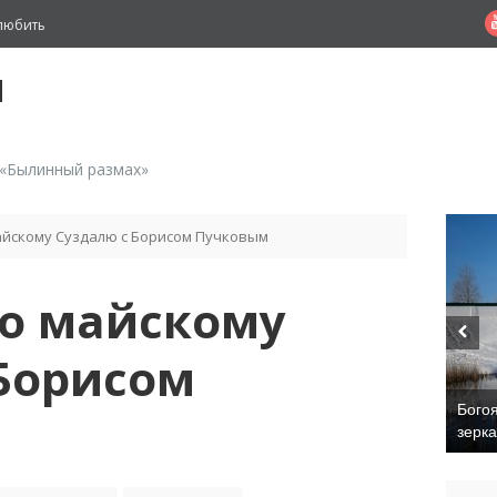
любить
й
 «Былинный размах»
айскому Суздалю с Борисом Пучковым
по майскому
Борисом
Бого
зерк