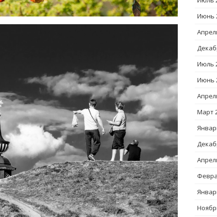
Июль 
Июнь 
Апрел
Декаб
Июль 
Июнь 
Апрел
Март 
Январ
Декаб
Апрел
Февра
Январ
Ноябр