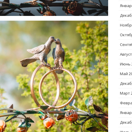
Январ
Декаб
Ноябр
Октяб
Сентя
Август
Июнь 
Май 2
Декаб
Март 
Февра
Январ
Декаб