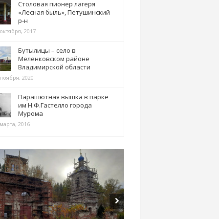
Столовая пионер лагеря
«Лесная быль», Петушинский
р-н
 октября, 2017
Бутылицы – село в
Меленковском районе
Владимирской области
 ноября, 2020
Парашютная вышка в парке
им Н.Ф.Гастелло города
Мурома
марта, 2016