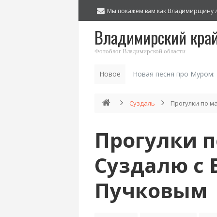
Мы покажем вам как Владимирщину 
Владимирский кра
Фотоблог Владимирской области
Новое
Новая песня про Муром:
Суздаль
Прогулки по м
Прогулки 
Суздалю с 
Пучковым