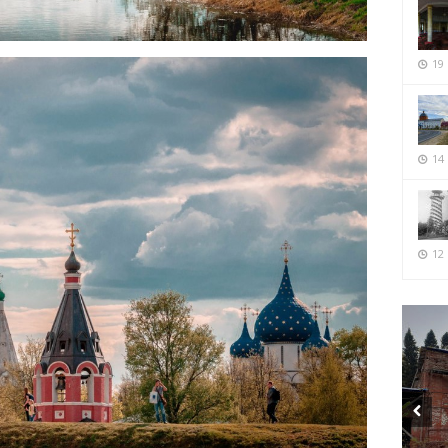
19
14
12 