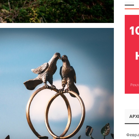
АРХ
Февра