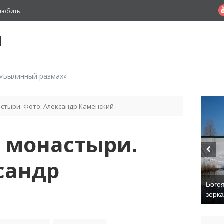
любить
й
 «Былинный размах»
стыри. Фото: Александр Каменский
 монастыри.
сандр
Бого
зерк