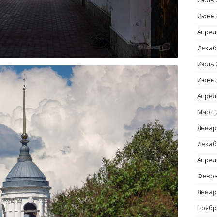
Июль 
Июнь 
Апрел
Декаб
Июль 
Июнь 
Апрел
Март 
Январ
Декаб
Апрел
Февра
Январ
Ноябр