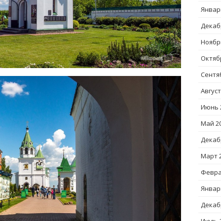
Январ
Декаб
Ноябр
Октяб
Сентя
Август
Июнь 
Май 2
Декаб
Март 
Февра
Январ
Декаб