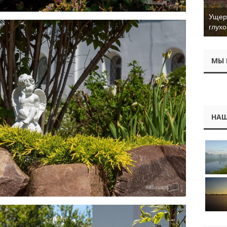
Ущер 
глухо
МЫ 
НАШ