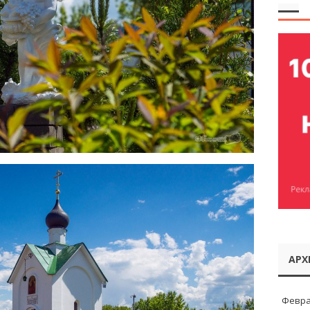
АРХ
Февра