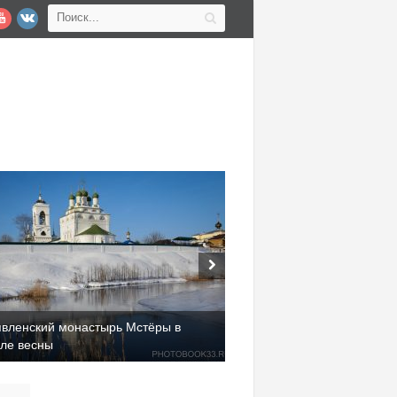
явленский монастырь Мстёры в
але весны