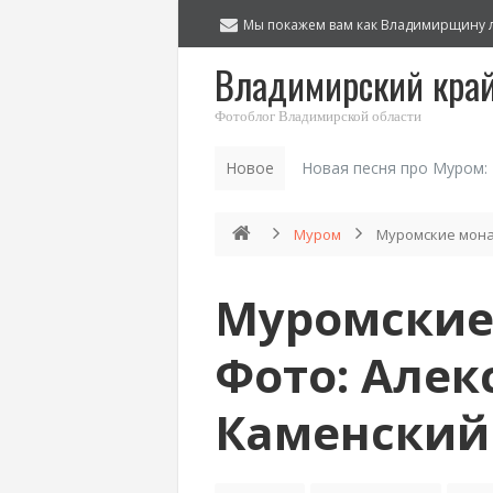
Мы покажем вам как Владимирщину 
Владимирский кра
Фотоблог Владимирской области
Новое
Новая песня про Муром:
Муром
Муромские мона
Муромские
Фото: Алек
Каменский