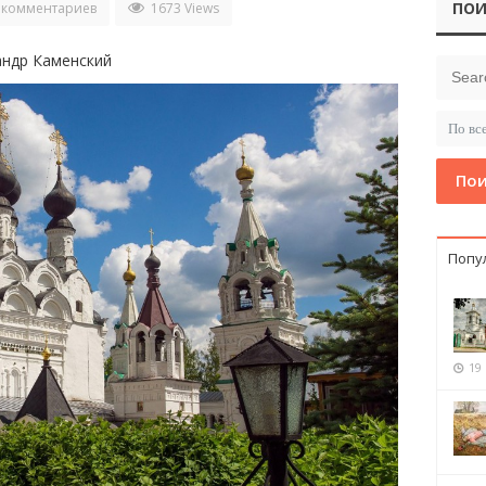
ПОИ
 комментариев
1673 Views
андр Каменский
Пои
Попу
19