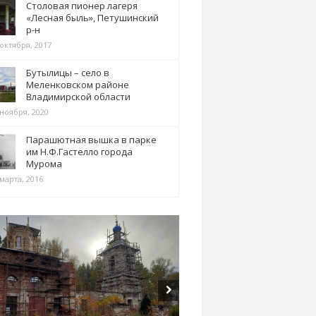
Столовая пионер лагеря
«Лесная быль», Петушинский
р-н
 октября, 2017
Бутылицы – село в
Меленковском районе
Владимирской области
 ноября, 2020
Парашютная вышка в парке
им Н.Ф.Гастелло города
Мурома
марта, 2016