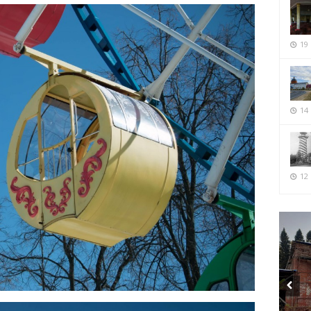
19
14
12 