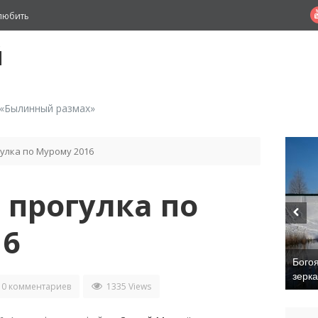
любить
й
 «Былинный размах»
улка по Мурому 2016
прогулка по
16
Бого
зерк
0 комментариев
1335 Views