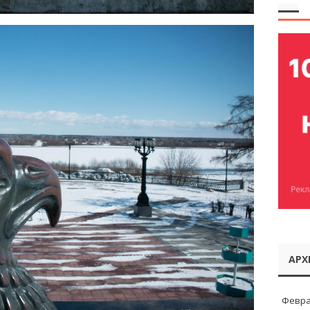
АРХ
Февра