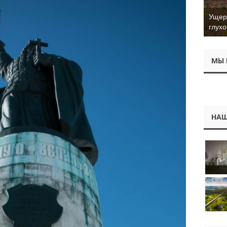
Ущер 
глухо
МЫ 
НАШ