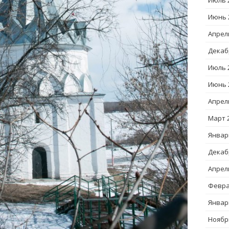
Июль 
Июнь 
Апрел
Декаб
Июль 
Июнь 
Апрел
Март 
Январ
Декаб
Апрел
Февра
Январ
Ноябр