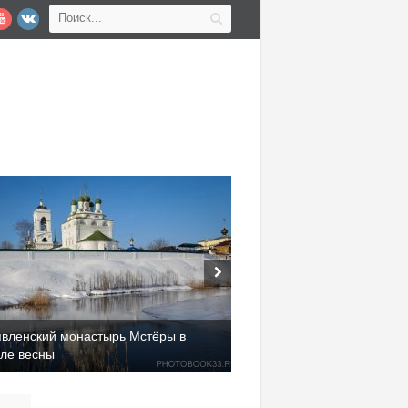
явленский монастырь Мстёры в
але весны