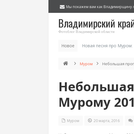
Мы покажем вам как Владимирщину 
Владимирский кра
Фотоблог Владимирской области
Новое
Новая песня про Муром:
Муром
Небольшая прог
Небольшая 
Мурому 20
Муром
20 марта, 2016