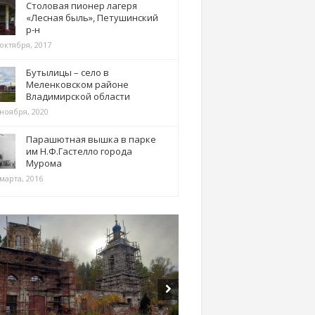
Столовая пионер лагеря
«Лесная быль», Петушинский
р-н
 октября, 2017
Бутылицы – село в
Меленковском районе
Владимирской области
 ноября, 2020
Парашютная вышка в парке
им Н.Ф.Гастелло города
Мурома
марта, 2016