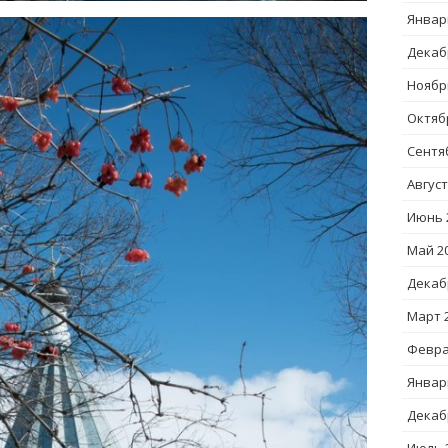
Январ
Декаб
Ноябр
Октяб
Сентя
Август
Июнь 
Май 2
Декаб
Март 
Февра
Январ
Декаб