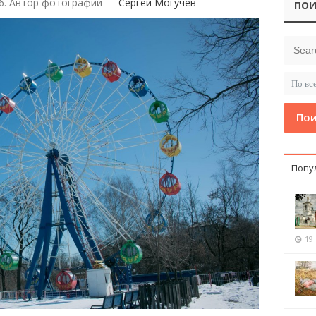
16. Автор фотографий —
Сергей Могучёв
ПОИ
Пои
Попу
19