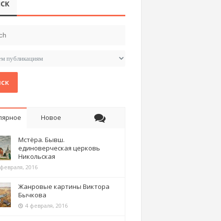
СК
ск
лярное
Новое
Мстёра. Бывш.
единоверческая церковь
Никольская
 февраля, 2016
Жанровые картины Виктора
Бычкова
4 февраля, 2016