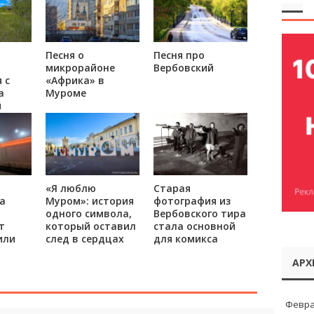
Песня о
Песня про
микрорайоне
Вербовский
 с
«Африка» в
а
Муроме
й
«Я люблю
Старая
а
Муром»: история
фотография из
одного символа,
Вербовского тира
т
который оставил
стала основной
или
след в сердцах
для комикса
АРХ
Февра