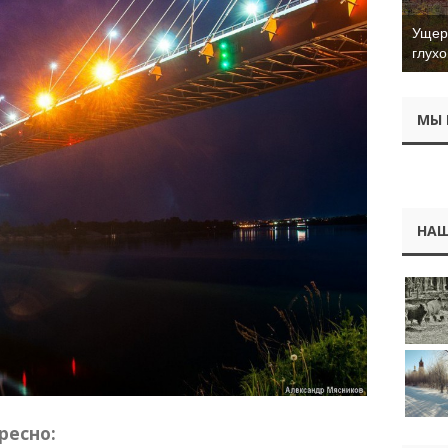
Ущер 
глухо
МЫ 
НАШ
ресно: