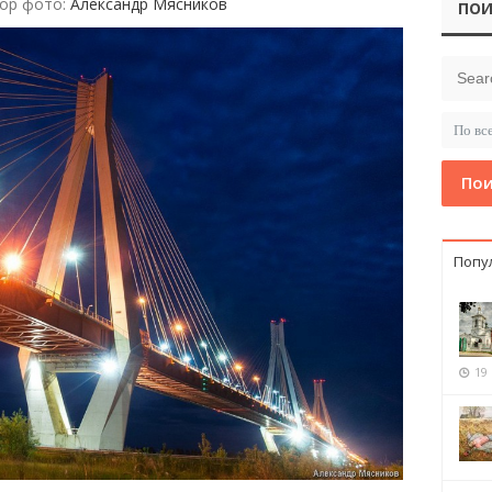
тор фото:
Александр Мясников
ПОИ
Пои
Попу
19