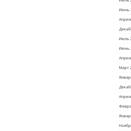
Июль 
Июнь 
Апрел
Декаб
Июль 
Июнь 
Апрел
Март 
Январ
Декаб
Апрел
Февра
Январ
Ноябр