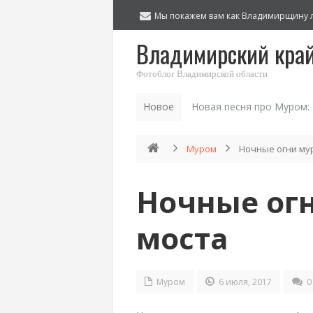
Мы покажем вам как Владимирщину 
Владимирский кра
Фотоблог Владимирской области
Новое
Новая песня про Муром:
Муром
Ночные огни му
Ночные ог
моста
Муром
6 июля, 2017
0