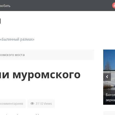
любить
й
 «Былинный размах»
ромского моста
ни муромского
Бого
зерк
 комментариев
3110 Views