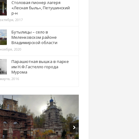
Столовая пионер лагеря
«Лесная быль», Петушинский
р-н
 октября, 2017
Бутылицы – село в
Меленковском районе
Владимирской области
 ноября, 2020
Парашютная вышка в парке
им Н.Ф.Гастелло города
Мурома
марта, 2016