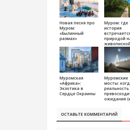
Новая песня про
Муром: где
Муром:
история
«Былинный
встречается
размах»
природой н
живописно
тропе
Муромская
Муромские
«Африка»:
мосты: когд
Экзотика в
реальность
Сердце Окраины
превосходи
ожидания (
нет?)
ОСТАВЬТЕ КОММЕНТАРИЙ