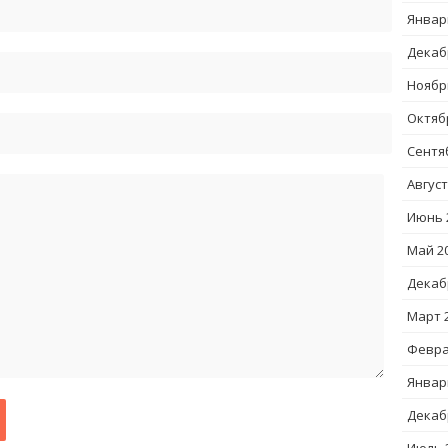
Январ
Декаб
Ноябр
Октяб
Сентя
Август
Июнь 
Май 2
Декаб
Март 
Февра
Январ
Декаб