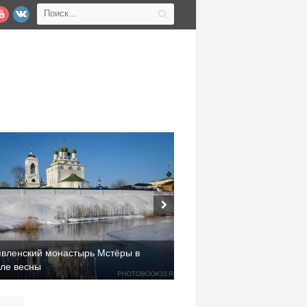
явленский монастырь Мстёры в
але весны