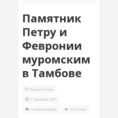
Памятник
Петру и
Февронии
муромским
в Тамбове
Муром
,
Россия
17 декабря, 2015
0 комментариев
3132 Views