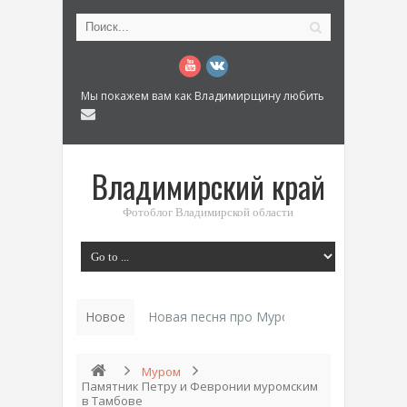
Мы покажем вам как Владимирщину любить
Владимирский край
Фотоблог Владимирской области
Новое
Новая песня про Муром: «Былинный разм
Муром
Памятник Петру и Февронии муромским
в Тамбове