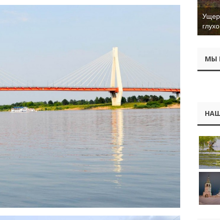
Ущер 
глухо
МЫ 
НАШ