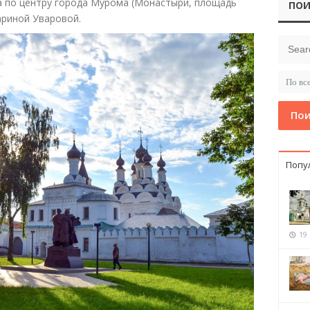
а по центру города Мурома (Монастыри, площадь
ПОИ
Мариной Уваровой.
Пои
Попу
19