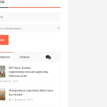
СК
ск
лярное
Новое
Мстёра. Бывш.
единоверческая церковь
Никольская
 февраля, 2016
Жанровые картины Виктора
Бычкова
4 февраля, 2016