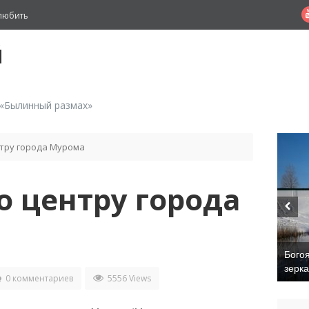
любить
й
 «Былинный размах»
нтру города Мурома
о центру города
Бого
зерк
0 комментариев
5556 Views