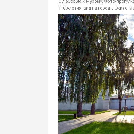
С любовью к Мурому. Фото-прогулк
1100-летия, вид на город с Оки) с 