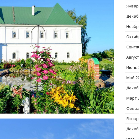
Январ
Декаб
Ноябр
Октяб
Сентя
Август
Июнь 
Май 2
Декаб
Март 
Февра
Январ
Декаб