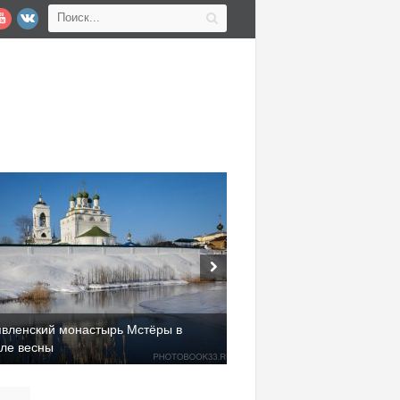
явленский монастырь Мстёры в
але весны