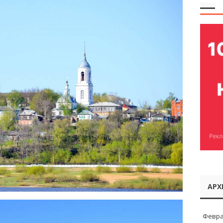
АРХ
Февра