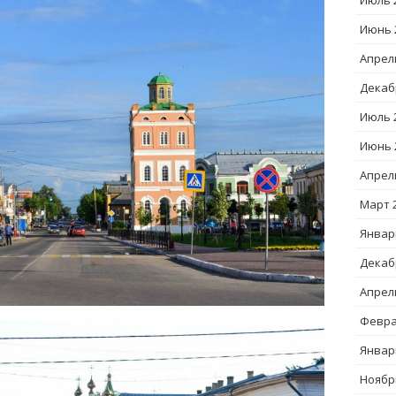
Июль 
Июнь 
Апрел
Декаб
Июль 
Июнь 
Апрел
Март 
Январ
Декаб
Апрел
Февра
Январ
Ноябр