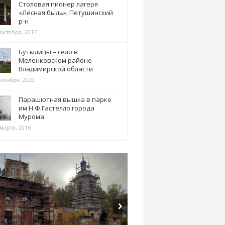
Столовая пионер лагеря
«Лесная быль», Петушинский
р-н
 октября, 2017
Бутылицы – село в
Меленковском районе
Владимирской области
 ноября, 2020
Парашютная вышка в парке
им Н.Ф.Гастелло города
Мурома
марта, 2016