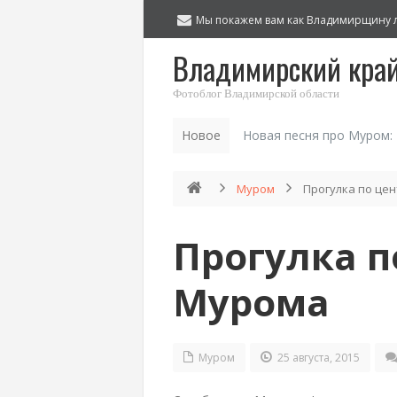
Мы покажем вам как Владимирщину 
Владимирский кра
Фотоблог Владимирской области
Новое
Новая песня про Муром:
Муром
Прогулка по це
Прогулка п
Мурома
Муром
25 августа, 2015