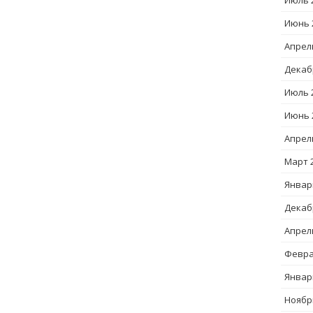
Июль 
Июнь 
Апрел
Декаб
Июль 
Июнь 
Апрел
Март 
Январ
Декаб
Апрел
Февра
Январ
Ноябр