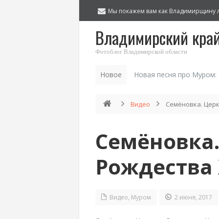
Мы покажем вам как Владимирщину 
Владимирский кра
Фотоблог Владимирской области
Новое
Новая песня про Муром:
Видео
Семёновка. Цер
Семёновка.
Рождества
Видео
,
Муром
2 июня, 2017