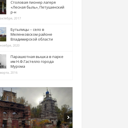
Столовая пионер лагеря
«Лесная быль», Петушинский
р-н
 октября, 2017
Бутылицы – село в
Меленковском районе
Владимирской области
 ноября, 2020
Парашютная вышка в парке
им Н.Ф.Гастелло города
Мурома
марта, 2016