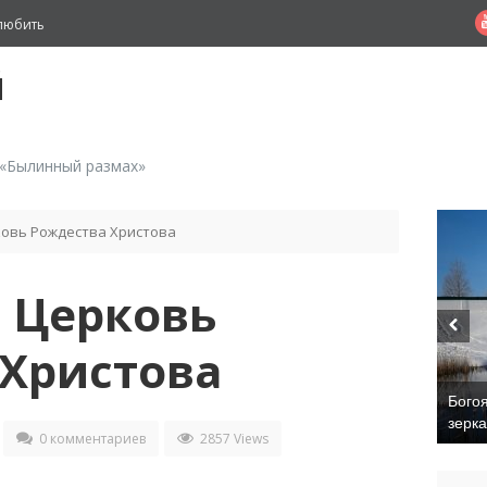
любить
й
 «Былинный размах»
ковь Рождества Христова
 Церковь
 Христова
Бого
зерк
0 комментариев
2857 Views