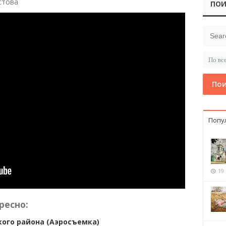
стова
ПОИ
Пои
Попу
19
ресно:
кого района (Аэросъемка)