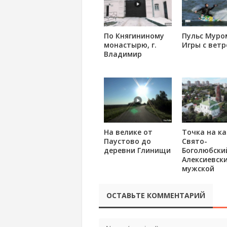
По Княгининому
Пульс Муро
монастырю, г.
Игры с вет
Владимир
На велике от
Точка на ка
Паустово до
Свято-
деревни Глинищи
Боголюбски
Алексиевск
мужской
монастырь,
Владимир
ОСТАВЬТЕ КОММЕНТАРИЙ