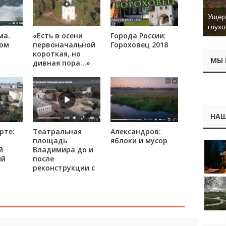
Ущер 
глухо
ма.
«Есть в осени
Города России:
ром
первоначальной
Гороховец 2018
короткая, но
МЫ 
дивная пора…»
НАШ
рте:
Театральная
Александров:
площадь
яблоки и мусор
й
Владимира до и
ий
после
реконструкции с
высоты птичьего
полёта