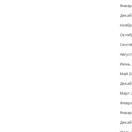
Январ
Декаб
Ноябр
Октяб
Сентя
Август
Июнь 
Май 2
Декаб
Март 
Февра
Январ
Декаб