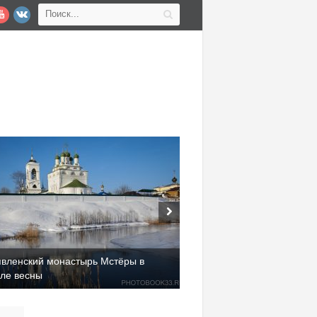
явленский монастырь Мстёры в
але весны