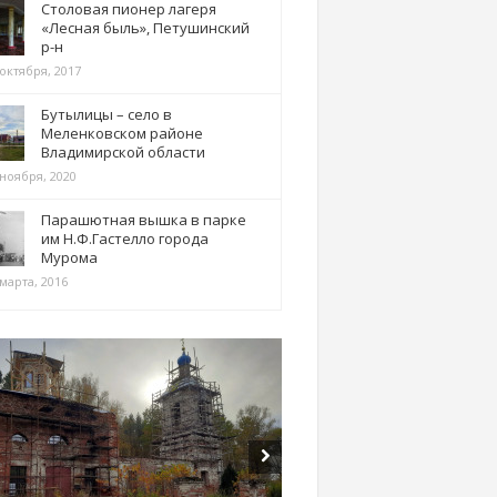
Столовая пионер лагеря
«Лесная быль», Петушинский
р-н
 октября, 2017
Бутылицы – село в
Меленковском районе
Владимирской области
 ноября, 2020
Парашютная вышка в парке
им Н.Ф.Гастелло города
Мурома
марта, 2016