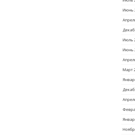
Июль 
Июнь 
Апрел
Декаб
Июль 
Июнь 
Апрел
Март 
Январ
Декаб
Апрел
Февра
Январ
Ноябр