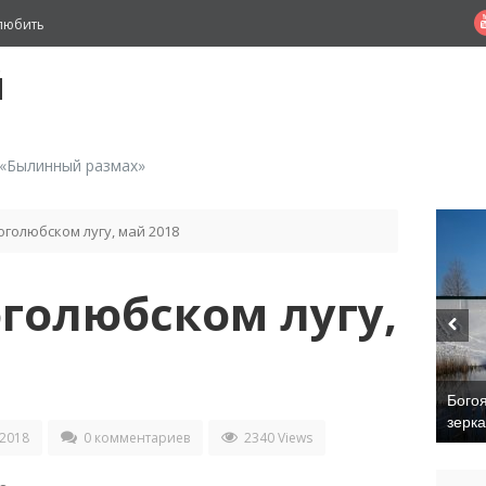
любить
й
 «Былинный размах»
оголюбском лугу, май 2018
оголюбском лугу,
Бого
зерк
 2018
0 комментариев
2340 Views