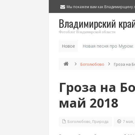
Мы покажем вам как Владимирщину 
Владимирский кра
Фотоблог Владимирской области
Новое
Новая песня про Муром:
Боголюбово
Гроза на Б
Гроза на Б
май 2018
Боголюбово
,
Природа
7 мая,