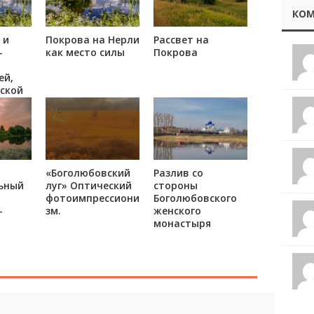
КОМ
 и
Покрова на Нерли
Рассвет на
-
как место силы
Покрова
ей,
ской
есто
«Боголюбовский
Разлив со
ьный
луг» Оптический
стороны
фотоимпрессиони
Боголюбовского
-
зм.
женского
монастыря