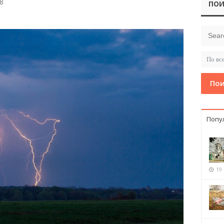
8
ПОИ
Пои
Попу
19