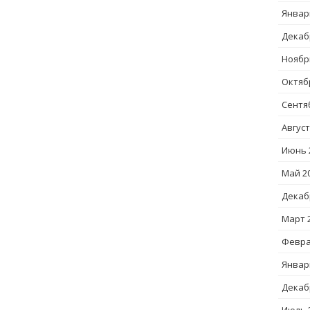
Январ
Декаб
Ноябр
Октяб
Сентя
Август
Июнь 
Май 2
Декаб
Март 
Февра
Январ
Декаб