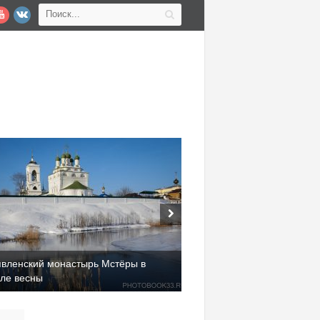
явленский монастырь Мстёры в
але весны