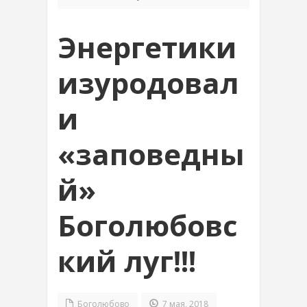
Энергетики
изуродовал
и
«заповедны
й»
Боголюбовс
кий луг!!!
Боголюбово
7 мая, 2018