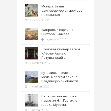
Мстёра. Бывш.
единоверческая церковь
Никольская
19 февраля, 2016
Жанровые картины
Виктора Бычкова
4 февраля, 2016
Столовая пионер лагеря
«Лесная быль»,
Петушинский р-н
19 октября, 2017
Бутылицы – село в
Меленковском районе
Владимирской области
14 ноября, 2020
Парашютная вышка в
парке им Н.Ф.Гастелло
города Мурома
12 марта, 2016