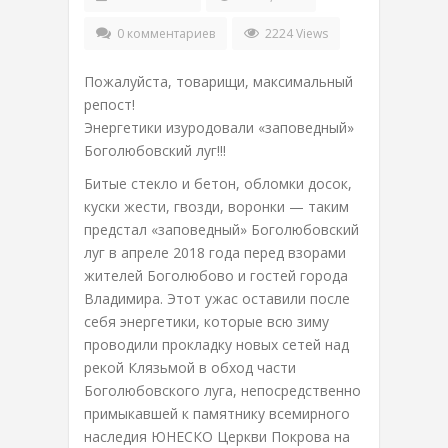
0 комментариев
2224 Views
Пожалуйста, товарищи, максимальный
репост!
Энергетики изуродовали «заповедный»
Боголюбовский луг!!!
Битые стекло и бетон, обломки досок,
куски жести, гвозди, воронки — таким
предстал «заповедный» Боголюбовский
луг в апреле 2018 года перед взорами
жителей Боголюбово и гостей города
Владимира. Этот ужас оставили после
себя энергетики, которые всю зиму
проводили прокладку новых сетей над
рекой Клязьмой в обход части
Боголюбовского луга, непосредственно
примыкавшей к памятнику всемирного
наследия ЮНЕСКО Церкви Покрова на