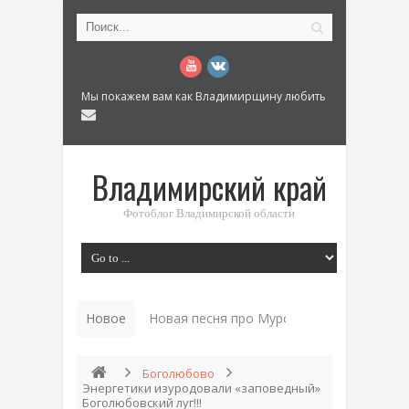
Мы покажем вам как Владимирщину любить
Владимирский край
Фотоблог Владимирской области
Новое
История «Дома Куренкова» в Коврове по
Боголюбово
Энергетики изуродовали «заповедный»
Боголюбовский луг!!!