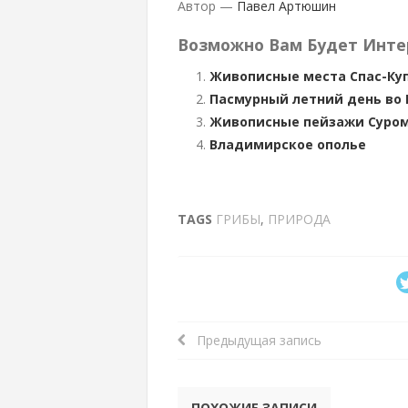
Автор —
Павел Артюшин
Возможно Вам Будет Инте
Живописные места Спас-Ку
Пасмурный летний день во
Живописные пейзажи Суро
Владимирское ополье
TAGS
ГРИБЫ
,
ПРИРОДА
Предыдущая запись
ПОХОЖИЕ ЗАПИСИ