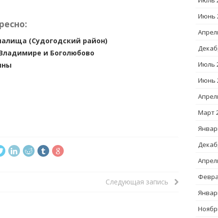
Июль 
Июнь 
ресно:
Апрел
палища (Судогодский район)
Декаб
 Владимире и Боголюбово
Июль 
мны
Июнь 
Апрел
Март 
Январ
Декаб
Апрел
Февра
Следующая запись
Январ
Ноябр