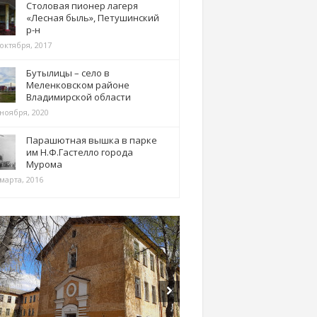
Столовая пионер лагеря
«Лесная быль», Петушинский
р-н
 октября, 2017
Бутылицы – село в
Меленковском районе
Владимирской области
 ноября, 2020
Парашютная вышка в парке
им Н.Ф.Гастелло города
Мурома
марта, 2016