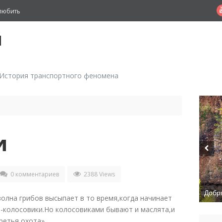
любить
й
 История транспортного феномена
и
0 комментариев
2388 Views
Добря
Прогу
олна грибов высыпает в то время,когда начинает
-колосовики.Но колосовиками бывают и маслята,и
ретья охота».