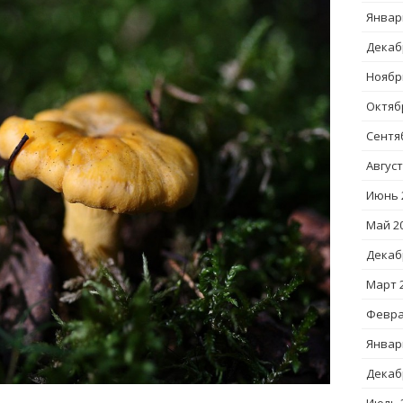
Январ
Декаб
Ноябр
Октяб
Сентя
Август
Июнь 
Май 2
Декаб
Март 
Февра
Январ
Декаб