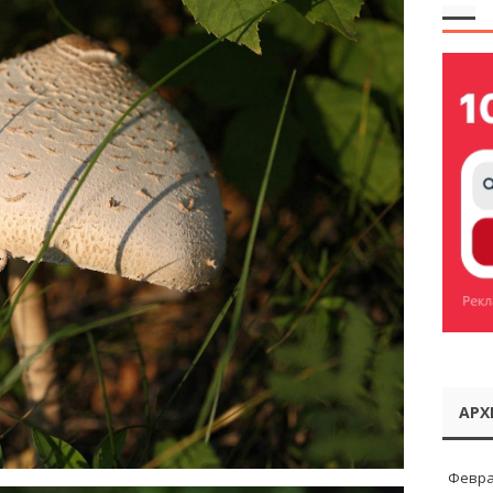
АРХ
Февра