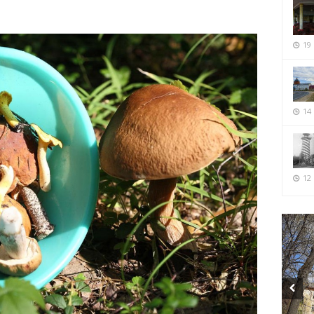
19
14
12 