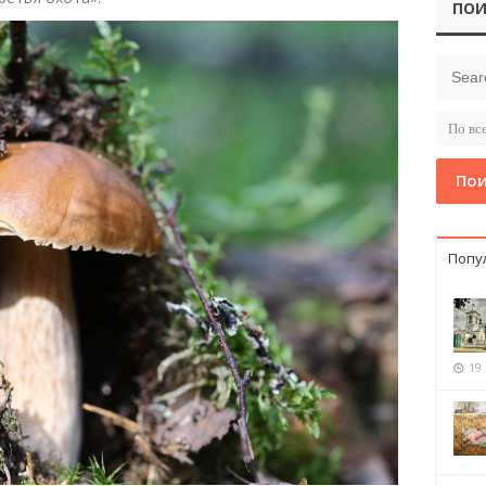
ПОИ
Пои
Попу
19