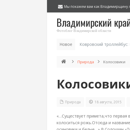
Мы покажем вам как Владимирщину 
Владимирский кра
Фотоблог Владимирской области
Новое
Ковровский троллейбус:
Природа
Колосовики
Колосовик
Природа
18 августа, 2015
«…Существует примета,что первая в
колоситься рожь.Отсюда и название
осиновики,и белые…» В.Солоухин «Т