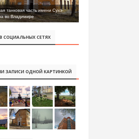
ая танковая часть имени Сухэ-
ра во Владимире
рический музей города Владимира
В СОЦИАЛЬНЫХ СЕТЯХ
И ЗАПИСИ ОДНОЙ КАРТИНКОЙ