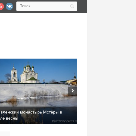
явленский монастырь Мстёры в
але весны