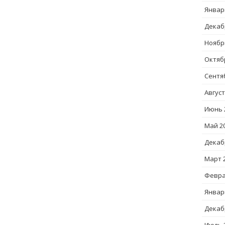
Январ
Декаб
Ноябр
Октяб
Сентя
Август
Июнь 
Май 2
Декаб
Март 
Февра
Январ
Декаб