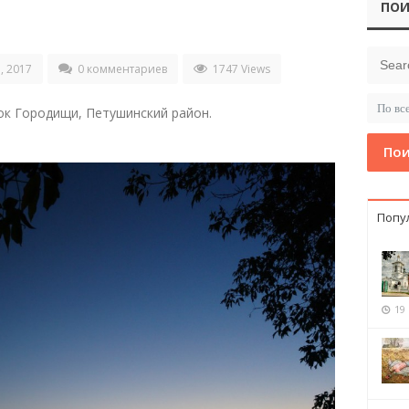
ПОИ
, 2017
0 комментариев
1747 Views
лок Городищи, Петушинский район.
Пои
Попу
19