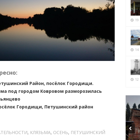
19
14
ресно:
12 
етушинский Район, посёлок Городищи.
зьма под городом Ковровом разморозилась
льянцево
посёлок Городищи, Петушинский район
ТЕЛЬНОСТИ
,
КЛЯЗЬМА
,
ОСЕНЬ
,
ПЕТУШИНСКИЙ