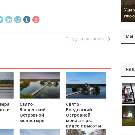
Ущер 
глухо
МЫ 
Следующая запись
НАШ
зера
Свято-
Свято-
го и
Введенский
Введенский
Островной
Островной
монастырь
монастырь,
видео с высоты