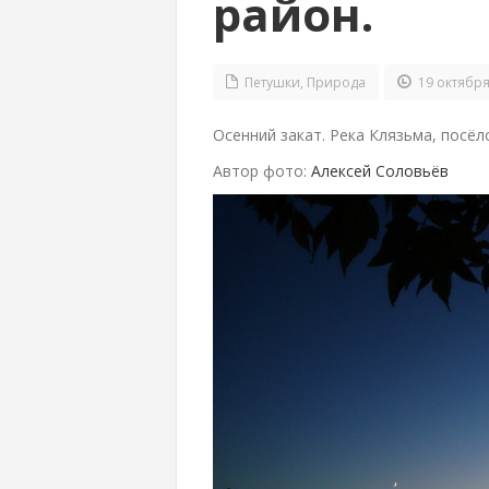
район.
Петушки
,
Природа
19 октября
Осенний закат. Река Клязьма, посё
Автор фото:
Алексей Соловьёв