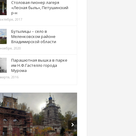
Столовая пионер лагеря
«Лесная быль», Петушинский
р-н
 октября, 2017
Бутылицы – село в
Меленковском районе
Владимирской области
 ноября, 2020
Парашютная вышка в парке
им Н.Ф.Гастелло города
Мурома
марта, 2016