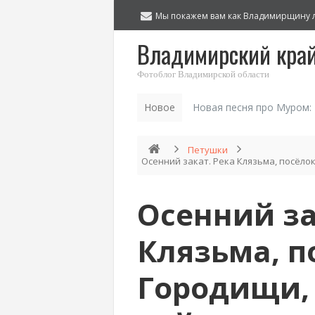
Мы покажем вам как Владимирщину 
Владимирский кра
Фотоблог Владимирской области
Новое
Новая песня про Муром:
Петушки
Осенний закат. Река Клязьма, посёло
Осенний за
Клязьма, п
Городищи,