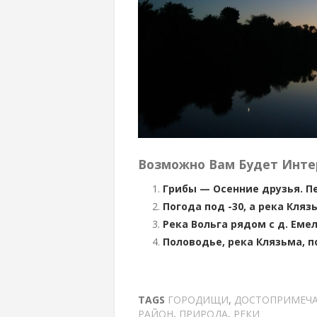
Возможно Вам Будет Инте
Грибы — Осенние друзья. П
Погода под -30, а река Кля
Река Вольга рядом с д. Еме
Половодье, река Клязьма, 
TAGS
ГОРОДИЩИ
,
ДОСТОПРИМЕЧА
РАЙОН
,
ПРИРОДА
,
РЕКИ