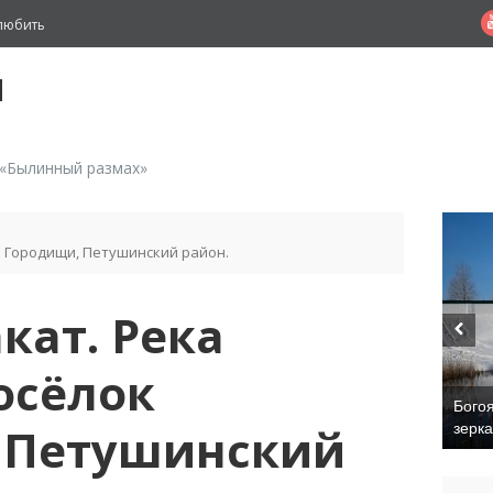
любить
й
 «Былинный размах»
к Городищи, Петушинский район.
кат. Река
осёлок
Бого
 Петушинский
зерк