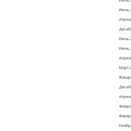
Июль 
Июнь 
Апрел
Декаб
Июль 
Июнь 
Апрел
Март 
Январ
Декаб
Апрел
Февра
Январ
Ноябр