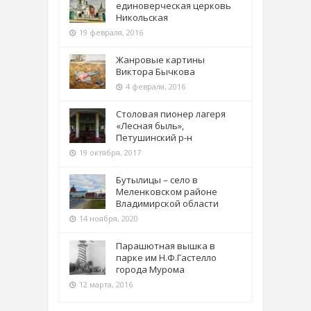
единоверческая церковь
Никольская
19 февраля, 2016
Жанровые картины
Виктора Бычкова
4 февраля, 2016
Столовая пионер лагеря
«Лесная быль»,
Петушинский р-н
19 октября, 2017
Бутылицы – село в
Меленковском районе
Владимирской области
14 ноября, 2020
Парашютная вышка в
парке им Н.Ф.Гастелло
города Мурома
12 марта, 2016