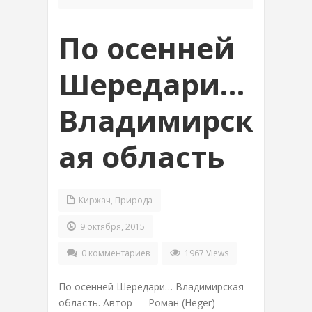
По осенней
Шередари…
Владимирск
ая область
Киржач
,
Природа
9 октября, 2015
0 комментариев
1967 Views
По осенней Шередари… Владимирская
область. Автор — Роман (Heger)