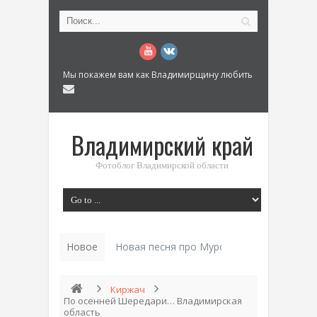
Мы покажем вам как Владимирщину любить
Владимирский край
Фотоблог Владимирской области
Новое
Новая песня про Муром: «Былинный разм
Киржач
По осенней Шередари… Владимирская
область