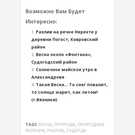
Возможно Вам Будет
Интересно:
Разлив на речке Нерехте у
деревни Погост, Ковровский
район
Весна около «Фонтана»,
Судогодский район
Солнечное майское утро в
Александрове
Такая Весна… То снег повалит,
то солнце жарит, как летом!
(г.Вязники)
TAGS
ВЕСНА
,
ПРИРОДА
,
ПРИРОДНЫЕ
ЯВЛЕНИЯ
,
РАЗЛИВ
,
СУДОГДА