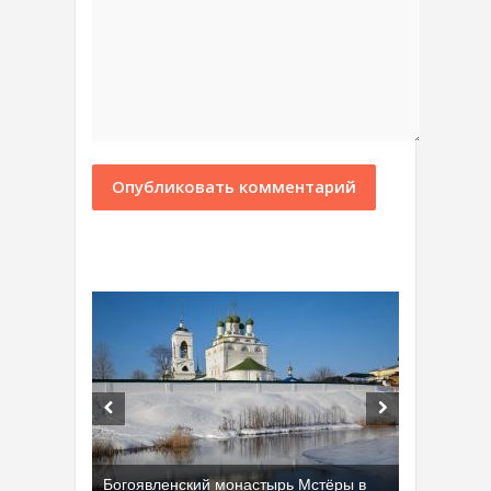
Богоявленский монастырь Мстёры в