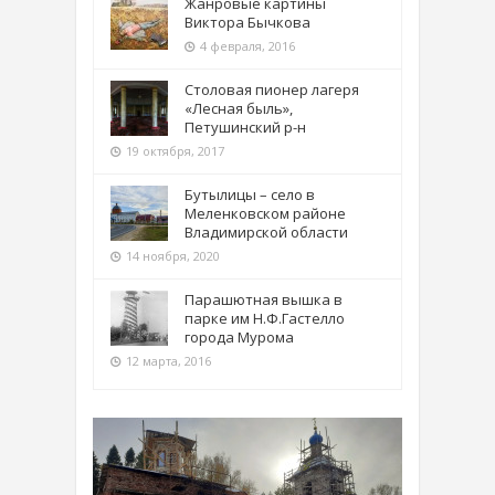
Жанровые картины
Виктора Бычкова
4 февраля, 2016
Столовая пионер лагеря
«Лесная быль»,
Петушинский р-н
19 октября, 2017
Бутылицы – село в
Меленковском районе
Владимирской области
14 ноября, 2020
Парашютная вышка в
парке им Н.Ф.Гастелло
города Мурома
12 марта, 2016