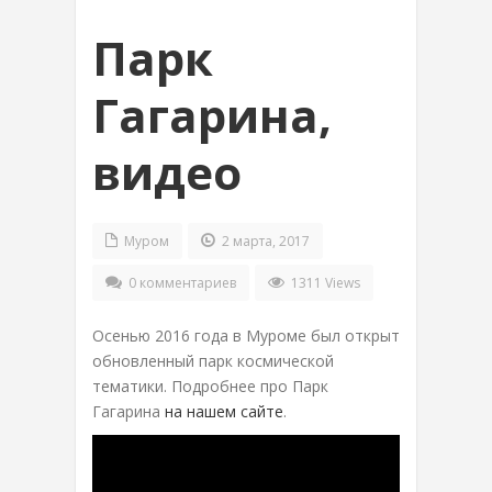
Парк
Гагарина,
видео
Муром
2 марта, 2017
0 комментариев
1311 Views
Осенью 2016 года в Муроме был открыт
обновленный парк космической
тематики. Подробнее про Парк
Гагарина
на нашем сайте
.