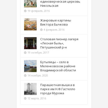
единоверческая церковь
Никольская
19 февраля, 2016
Жанровые картины
Виктора Бычкова
4 февраля, 2016
Столовая пионер лагеря
«Лесная быль»,
Петушинский р-н
19 октября, 2017
Бутылицы – село в
Меленковском районе
Владимирской области
14 ноября, 2020
Парашютная вышка в
парке им Н.Ф.Гастелло
города Мурома
12 марта, 2016