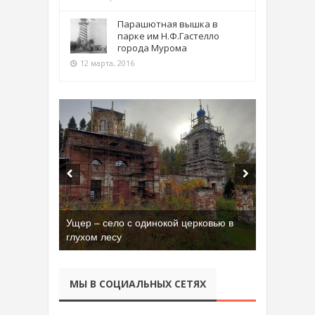
Парашютная вышка в
парке им Н.Ф.Гастелло
города Мурома
12 марта, 2016
Ущер – село с одинокой церковью в
глухом лесу
МЫ В СОЦИАЛЬНЫХ СЕТЯХ