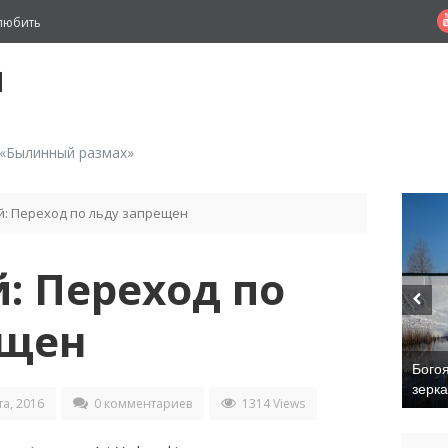
любить
й
 «Былинный размах»
: Переход по льду запрещен
: Переход по
ещен
Бого
зерк
а, 2016
0 комментариев
1314 Views