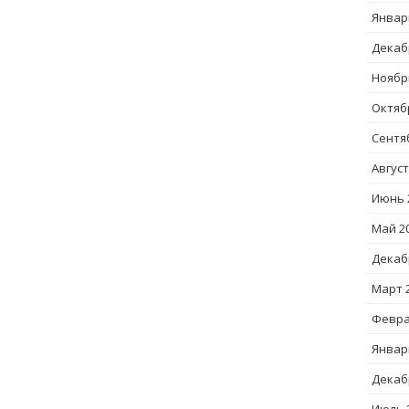
Январ
Декаб
Ноябр
Октяб
Сентя
Август
Июнь 
Май 2
Декаб
Март 
Февра
Январ
Декаб