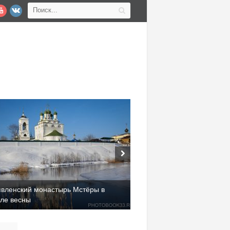
явленский монастырь Мстёры в
але весны