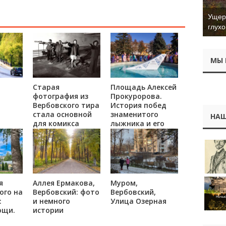
Ущер 
глухо
МЫ 
Старая
Площадь Алексей
фотография из
Прокуророва.
Вербовского тира
История побед
стала основной
знаменитого
НАШ
для комикса
лыжника и его
судьба.
я
Аллея Ермакова,
Муром,
ого на
Вербовский: фото
Вербовский,
:
и немного
Улица Озерная
ощи.
истории