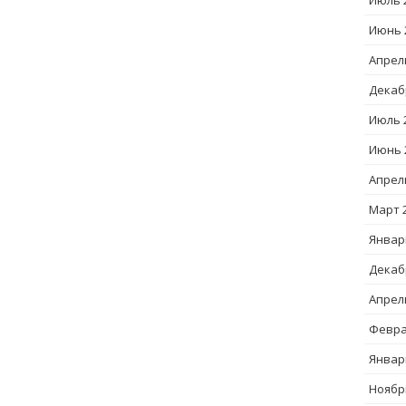
Июль 
Июнь 
Апрел
Декаб
Июль 
Июнь 
Апрел
Март 
Январ
Декаб
Апрел
Февра
Январ
Ноябр