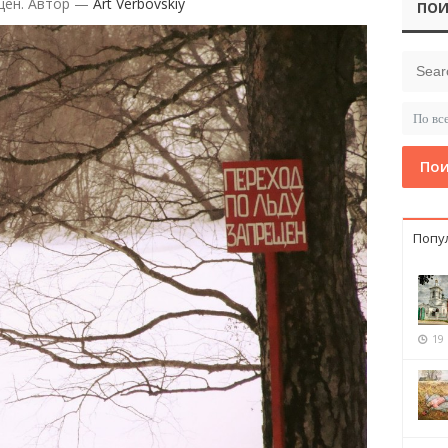
ещен. Автор —
Art Verbovskiy
ПОИ
Пои
Попу
19