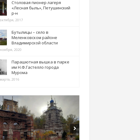
Столовая пионер лагеря
«Лесная быль», Петушинский
р-н
 октября, 2017
Бутылицы – село в
Меленковском районе
Владимирской области
 ноября, 2020
Парашютная вышка в парке
им Н.Ф.Гастелло города
Мурома
марта, 2016