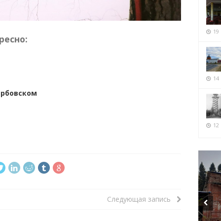
19
ресно:
14
ербовском
12 
Следующая запись