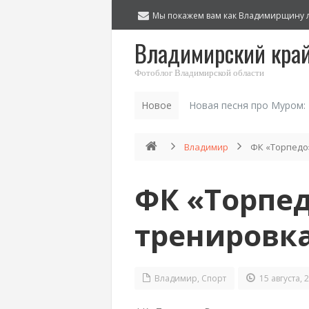
Мы покажем вам как Владимирщину 
Владимирский кра
Фотоблог Владимирской области
Новое
Новая песня про Муром:
Владимир
ФК «Торпедо
ФК «Торпе
тренировк
Владимир
,
Спорт
15 августа, 