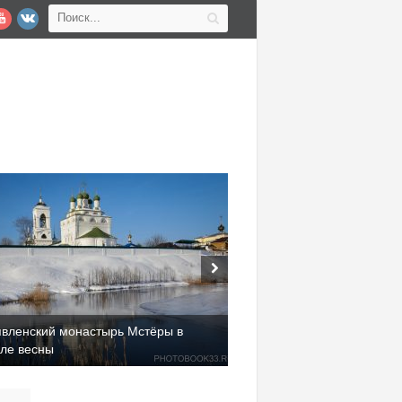
явленский монастырь Мстёры в
але весны