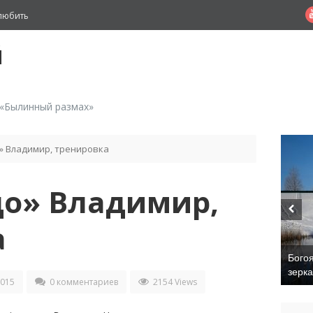
любить
й
 «Былинный размах»
» Владимир, тренировка
до» Владимир,
а
Бого
зерк
2015
0 комментариев
2154 Views