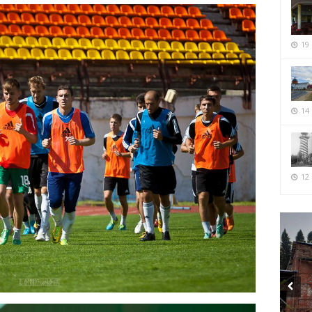
19
14
12 