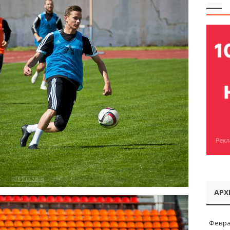
АРХ
Февра