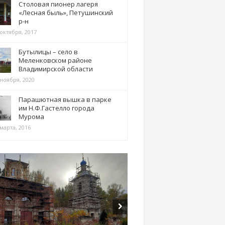
Столовая пионер лагеря
«Лесная быль», Петушинский
р-н
 октября, 2017
Бутылицы – село в
Меленковском районе
Владимирской области
 ноября, 2020
Парашютная вышка в парке
им Н.Ф.Гастелло города
Мурома
марта, 2016