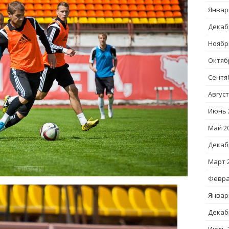
Январ
Декаб
Ноябр
Октяб
Сентя
Август
Июнь 
Май 2
Декаб
Март 
Февра
Январ
Декаб