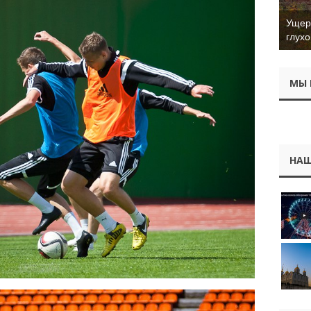
Ущер 
глухо
МЫ 
НАШ