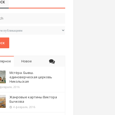
СК
ск
лярное
Новое
Мстёра. Бывш.
единоверческая церковь
Никольская
 февраля, 2016
Жанровые картины Виктора
Бычкова
4 февраля, 2016