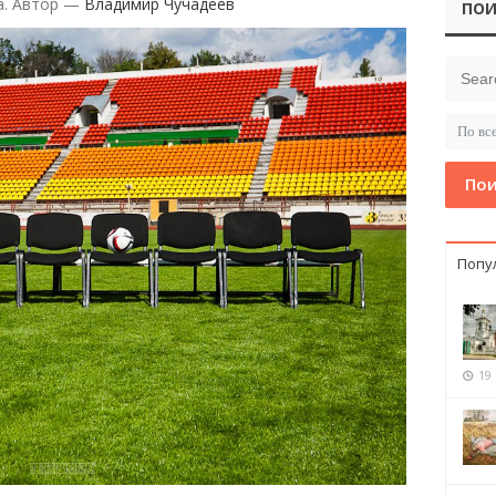
а. Автор —
Владимир Чучадеев
ПОИ
Пои
Попу
19