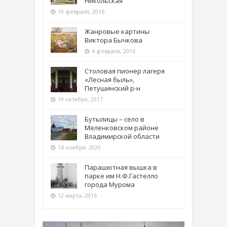
Никольская
19 февраля, 2016
Жанровые картины
Виктора Бычкова
4 февраля, 2016
Столовая пионер лагеря
«Лесная быль»,
Петушинский р-н
19 октября, 2017
Бутылицы – село в
Меленковском районе
Владимирской области
14 ноября, 2020
Парашютная вышка в
парке им Н.Ф.Гастелло
города Мурома
12 марта, 2016