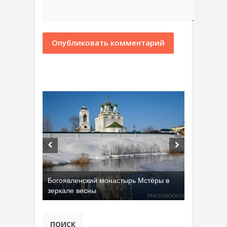
Богоявленский монастырь Мстёры в
зеркале весны
Добрятинский карьер (д. Алферово)
ПОИСК