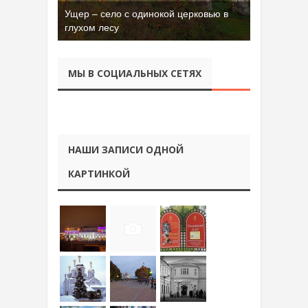
Ущер – село с одинокой церковью в
Бывшая танковая часть имени Сухэ-
глухом лесу
Батора во Владимире
МЫ В СОЦИАЛЬНЫХ СЕТЯХ
НАШИ ЗАПИСИ ОДНОЙ
КАРТИНКОЙ