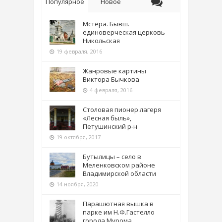
Популярное
Новое
Мстёра. Бывш.
единоверческая церковь
Никольская
19 февраля, 2016
Жанровые картины
Виктора Бычкова
4 февраля, 2016
Столовая пионер лагеря
«Лесная быль»,
Петушинский р-н
19 октября, 2017
Бутылицы – село в
Меленковском районе
Владимирской области
14 ноября, 2020
Парашютная вышка в
парке им Н.Ф.Гастелло
города Мурома