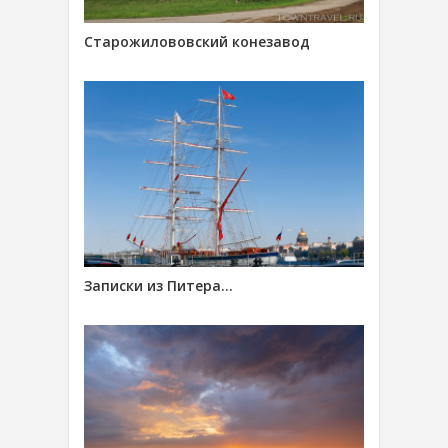
Старожилововский конезавод
Записки из Питера…