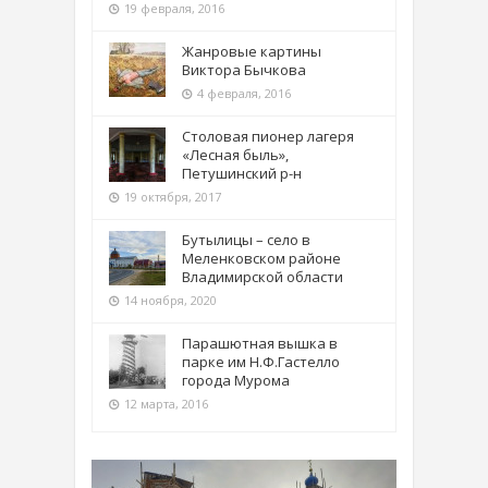
19 февраля, 2016
Жанровые картины
Виктора Бычкова
4 февраля, 2016
Столовая пионер лагеря
«Лесная быль»,
Петушинский р-н
19 октября, 2017
Бутылицы – село в
Меленковском районе
Владимирской области
14 ноября, 2020
Парашютная вышка в
парке им Н.Ф.Гастелло
города Мурома
12 марта, 2016