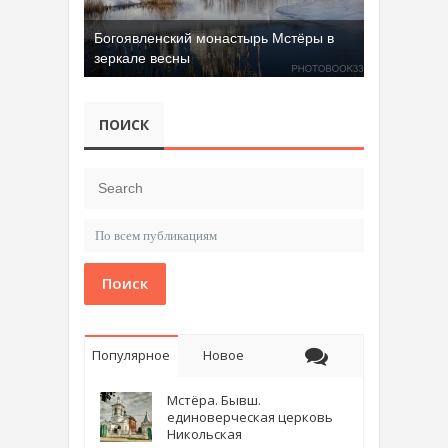
Богоявленский монастырь Мстёры в
зеркале весны
Добрятинский карьер (д. Алферово)
ПОИСК
Поиск
Популярное
Новое
Мстёра. Бывш.
единоверческая церковь
Никольская