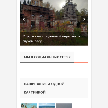
Ущер – село с одинокой церковью в
Бывшая танковая часть имени Сухэ-
глухом лесу
Батора во Владимире
МЫ В СОЦИАЛЬНЫХ СЕТЯХ
НАШИ ЗАПИСИ ОДНОЙ
КАРТИНКОЙ