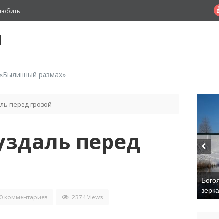
любить
й
 «Былинный размах»
ль перед грозой
уздаль перед
Бого
зерк
0 комментариев
2374 Views