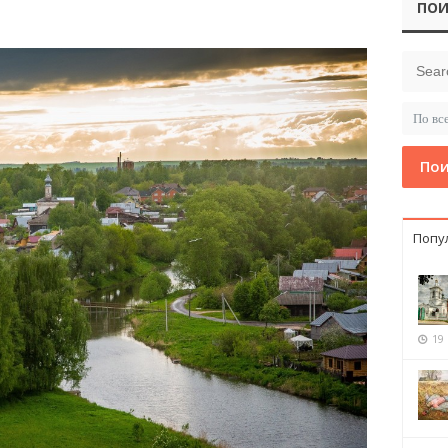
ПОИ
Пои
Попу
19