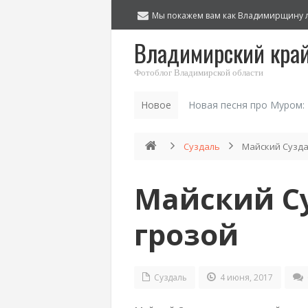
Мы покажем вам как Владимирщину 
Владимирский кра
Фотоблог Владимирской области
Новое
Новая песня про Муром:
Суздаль
Майский Сузда
Майский С
грозой
Суздаль
4 июня, 2017