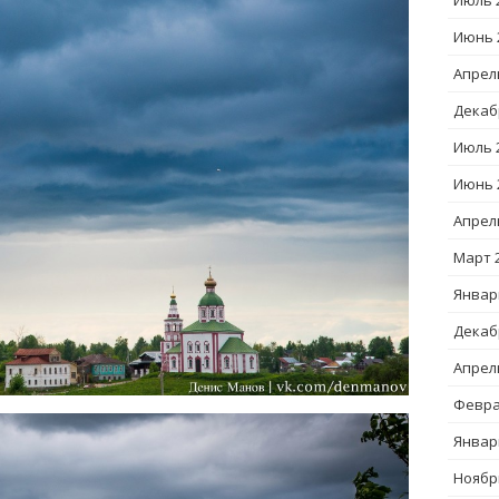
Июль 
Июнь 
Апрел
Декаб
Июль 
Июнь 
Апрел
Март 
Январ
Декаб
Апрел
Февра
Январ
Ноябр