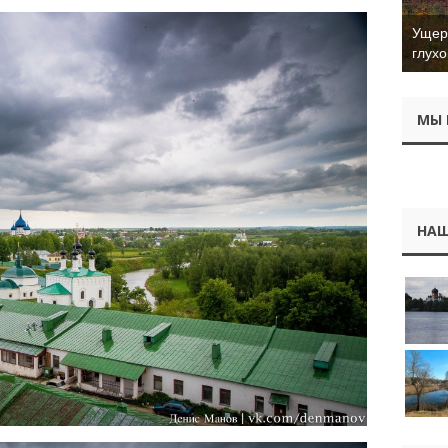
Ущер 
глухо
МЫ 
НАШ