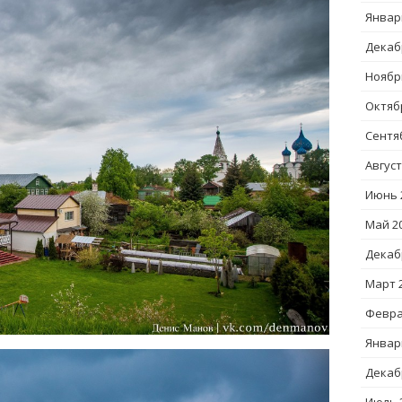
Январ
Декаб
Ноябр
Октяб
Сентя
Август
Июнь 
Май 2
Декаб
Март 
Февра
Январ
Декаб