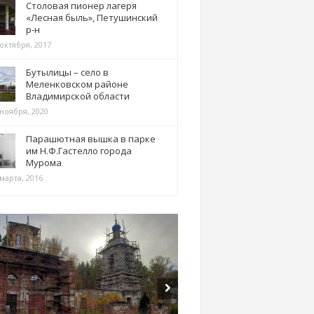
Столовая пионер лагеря
«Лесная быль», Петушинский
р-н
 октября, 2017
Бутылицы – село в
Меленковском районе
Владимирской области
 ноября, 2020
Парашютная вышка в парке
им Н.Ф.Гастелло города
Мурома
марта, 2016