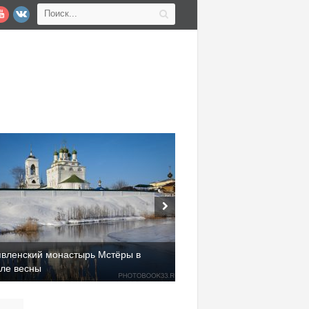
явленский монастырь Мстёры в
але весны