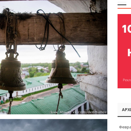
АРХ
Февра