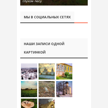
глухом лесу
Батора во Владимире
МЫ В СОЦИАЛЬНЫХ СЕТЯХ
НАШИ ЗАПИСИ ОДНОЙ
КАРТИНКОЙ