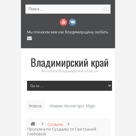
Мы покажем вам как Владимирщину любить
Владимирский край
Фотоблог Владимирской области
Новое
История «Дома Куренкова» в Коврове по
Суздаль
Прогулка по Суздалю со Светланой
Глебовой