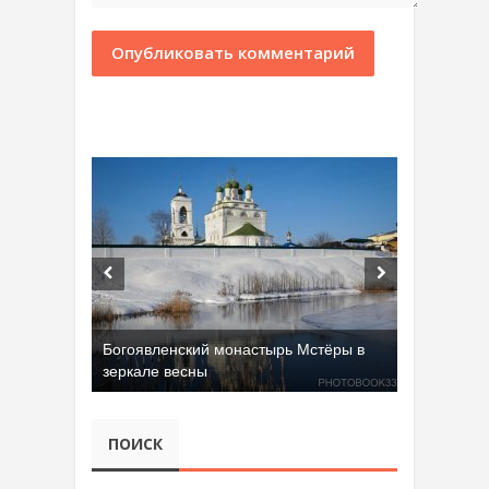
Богоявленский монастырь Мстёры в
зеркале весны
Добрятинский карьер (д. Алферово)
ПОИСК