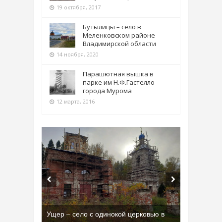
19 октября, 2017
Бутылицы – село в
Меленковском районе
Владимирской области
14 ноября, 2020
Парашютная вышка в
парке им Н.Ф.Гастелло
города Мурома
12 марта, 2016
Ущер – село с одинокой церковью в
Бывшая танковая часть имени Сухэ-