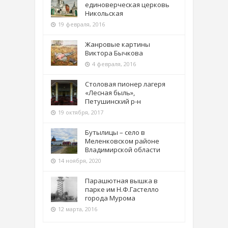
единоверческая церковь
Никольская
19 февраля, 2016
Жанровые картины
Виктора Бычкова
4 февраля, 2016
Столовая пионер лагеря
«Лесная быль»,
Петушинский р-н
19 октября, 2017
Бутылицы – село в
Меленковском районе
Владимирской области
14 ноября, 2020
Парашютная вышка в
парке им Н.Ф.Гастелло
города Мурома
12 марта, 2016