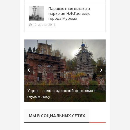
Парашютная вышка в
парке им Н.Ф.Гастелло
города Мурома
12 марта, 2016
Ущер – село с одинокой церковью в
глухом лесу
МЫ В СОЦИАЛЬНЫХ СЕТЯХ