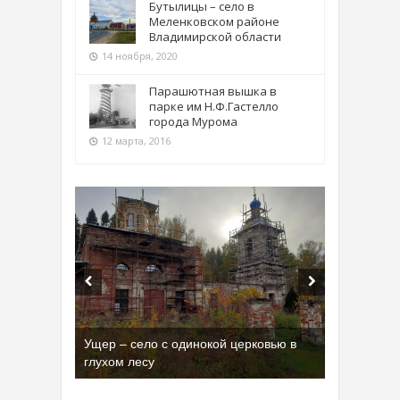
Бутылицы – село в
Меленковском районе
Владимирской области
14 ноября, 2020
Парашютная вышка в
парке им Н.Ф.Гастелло
города Мурома
12 марта, 2016
Ущер – село с одинокой церковью в
глухом лесу