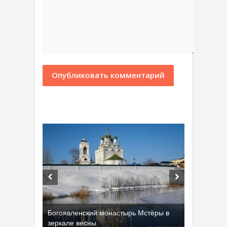
Богоявленский монастырь Мстёры в
зеркале весны