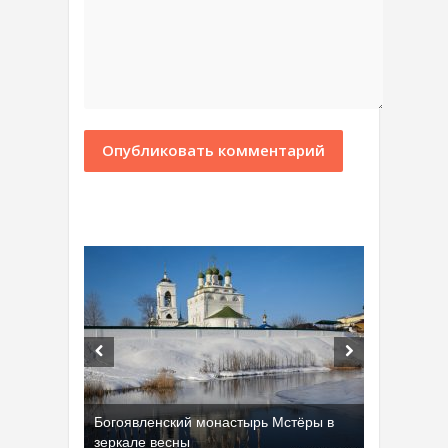
Богоявленский монастырь Мстёры в
зеркале весны