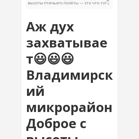
высоты птичьего полёты — это что-то!👇
Аж дух
захватывае
т😃😃😃
Владимирск
ий
микрорайон
Доброе с