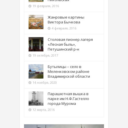
19 февраля, 2016
Жанровые картины
Виктора Бычкова
4 февраля, 2016
Столовая пионер лагеря
«Лесная быль»,
Петушинский р-н
19 октября, 2017
Бутылицы – село в
Меленковском районе
Владимирской области
14 ноября, 2020
Парашютная вышка в
парке им Н.Ф.Гастелло
города Мурома
12 марта, 2016