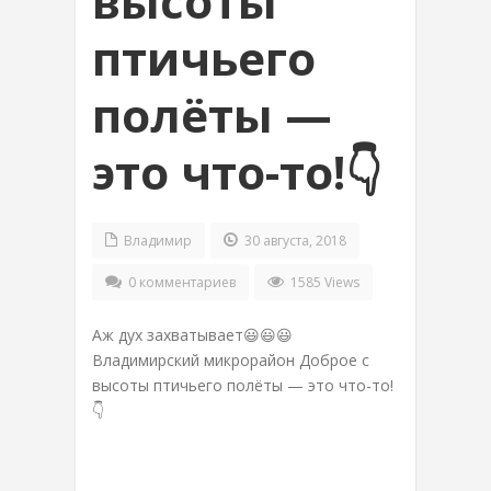
высоты
птичьего
полёты —
это что-то!👇
Владимир
30 августа, 2018
0 комментариев
1585 Views
Аж дух захватывает😃😃😃
Владимирский микрорайон Доброе с
высоты птичьего полёты — это что-то!
👇