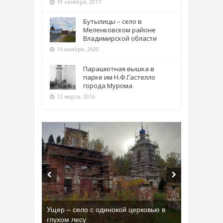
19 октября, 2017
Бутылицы – село в
Меленковском районе
Владимирской области
14 ноября, 2020
Парашютная вышка в
парке им Н.Ф.Гастелло
города Мурома
12 марта, 2016
Ущер – село с одинокой церковью в
глухом лесу