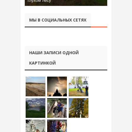
глухом лесу
Батора во Владимире
МЫ В СОЦИАЛЬНЫХ СЕТЯХ
НАШИ ЗАПИСИ ОДНОЙ
КАРТИНКОЙ