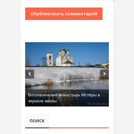
Богоявленский монастырь Мстёры в
зеркале весны
Добрятинский карьер (д. Алферово)
ПОИСК