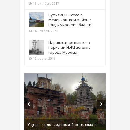
19 октября, 2017
Бутылицы – село в
Меленковском районе
Владимирской области
14 ноября, 2020
Парашютная вышка в
парке им Н.Ф.Гастелло
города Мурома
12 марта, 2016
Ущер – село с одинокой церковью в
Бывшая танковая часть имени Сухэ-