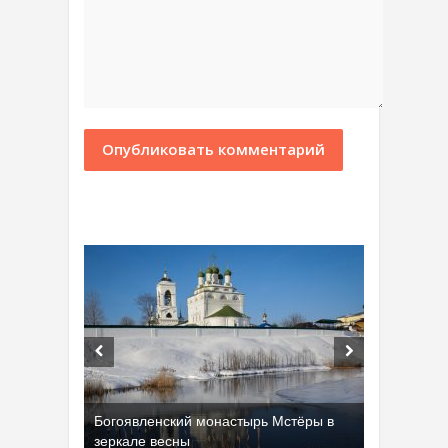
Богоявленский монастырь Мстёры в
зеркале весны