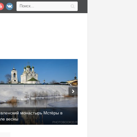
явленский монастырь Мстёры в
але весны