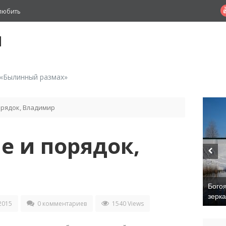
любить
й
 «Былинный размах»
рядок, Владимир
 и порядок,
Бого
зерк
2015
0 комментариев
1540 Views