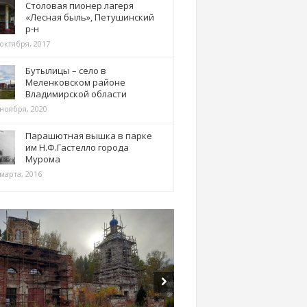
Столовая пионер лагеря
«Лесная быль», Петушинский
р-н
 октября, 2017
Бутылицы – село в
Меленковском районе
Владимирской области
 ноября, 2020
Парашютная вышка в парке
им Н.Ф.Гастелло города
Мурома
марта, 2016