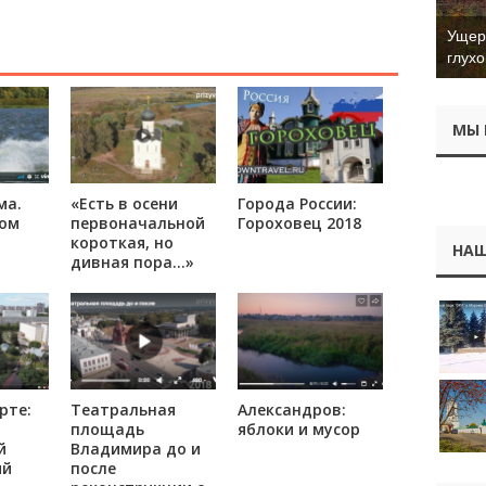
Ущер 
глухо
МЫ 
ма.
«Есть в осени
Города России:
ром
первоначальной
Гороховец 2018
короткая, но
НАШ
дивная пора…»
рте:
Театральная
Александров:
площадь
яблоки и мусор
й
Владимира до и
ий
после