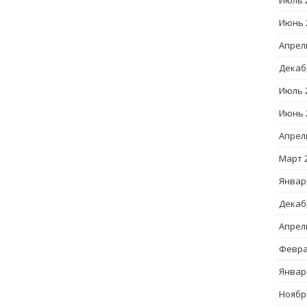
Июль 
Июнь 
Апрел
Декаб
Июль 
Июнь 
Апрел
Март 
Январ
Декаб
Апрел
Февра
Январ
Ноябр