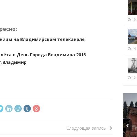
19
ресно:
тницы на Владимирском телеканале
14
олёта в День Города Владимира 2015
 г.Владимир
12 
Следующая запись