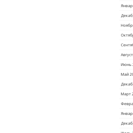
Январ
Декаб
Ноябр
Октяб
Сентя
Август
Июнь 
Май 2
Декаб
Март 
Февра
Январ
Декаб