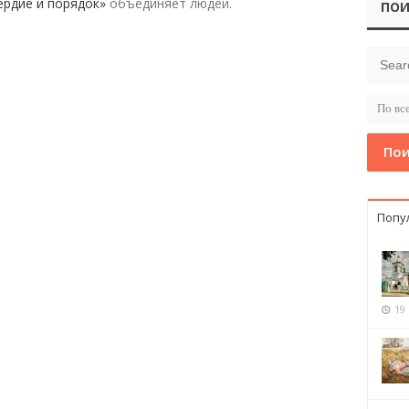
рдие и порядок»
объединяет людей.
ПОИ
Пои
Попу
19