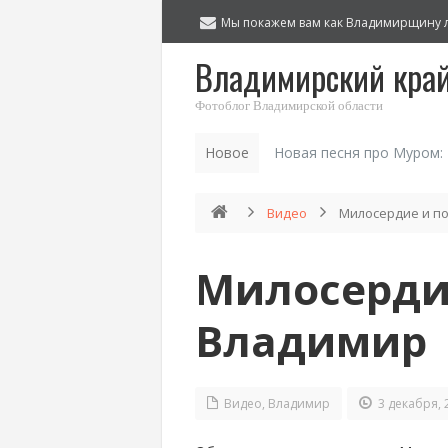
Мы покажем вам как Владимирщину 
Владимирский кра
Фотоблог Владимирской области
Новое
Новая песня про Муром:
Видео
Милосердие и по
Милосердие
Владимир
Видео
,
Владимир
3 декабря, 