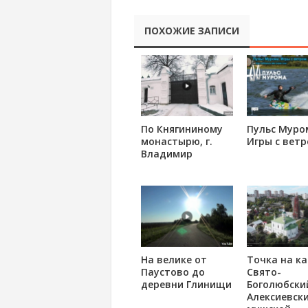
ПОХОЖИЕ ЗАПИСИ
По Княгининому
Пульс Муро
монастырю, г.
Игры с вет
Владимир
На велике от
Точка на ка
Паустово до
Свято-
деревни Глинищи
Боголюбски
Алексиевск