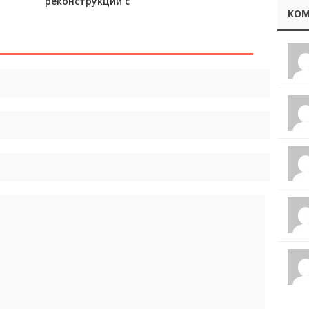
реконструкции с
КОМ
высоты птичьего
полёта