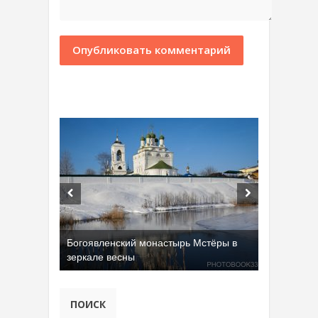
Богоявленский монастырь Мстёры в
зеркале весны
Добрятинский карьер (д. Алферово)
ПОИСК