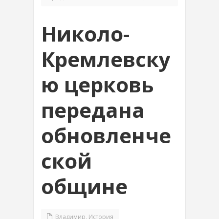
Николо-
Кремлевску
ю церковь
передана
обновленче
ской
общине
Владимир
,
История