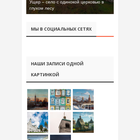
Ущер – село с одинокой церковью в
Бывшая танковая часть имени Сухэ-
глухом лесу
Батора во Владимире
МЫ В СОЦИАЛЬНЫХ СЕТЯХ
НАШИ ЗАПИСИ ОДНОЙ
КАРТИНКОЙ