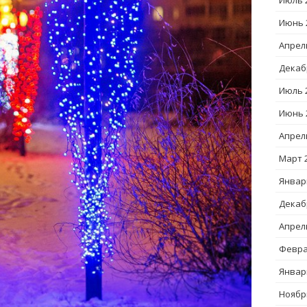
Июль 
Июнь 
Апрел
Декаб
Июль 
Июнь 
Апрел
Март 
Январ
Декаб
Апрел
Февра
Январ
Ноябр