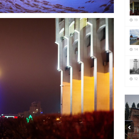
19
14
12 