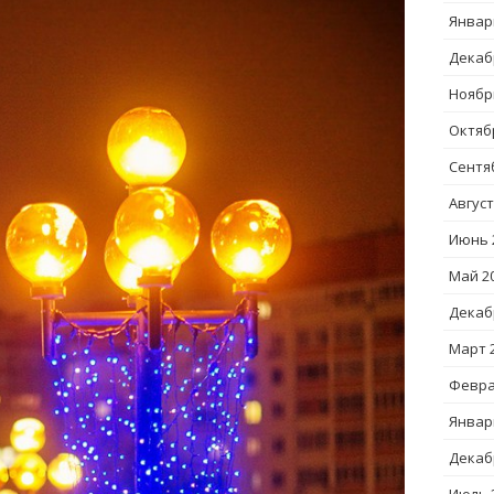
Январ
Декаб
Ноябр
Октяб
Сентя
Август
Июнь 
Май 2
Декаб
Март 
Февра
Январ
Декаб