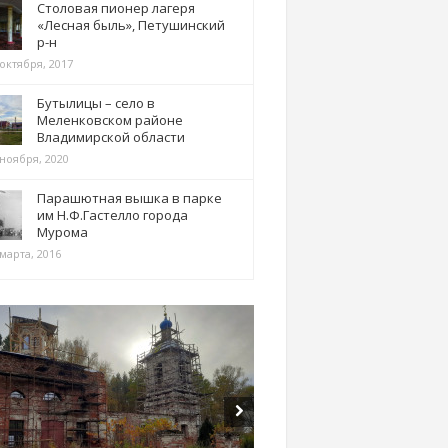
Столовая пионер лагеря
«Лесная быль», Петушинский
р-н
 октября, 2017
Бутылицы – село в
Меленковском районе
Владимирской области
 ноября, 2020
Парашютная вышка в парке
им Н.Ф.Гастелло города
Мурома
марта, 2016