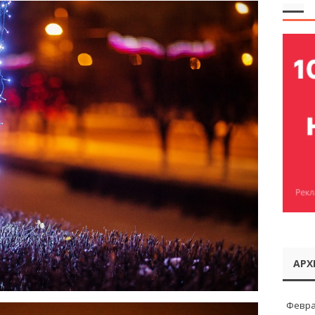
АРХ
Февра