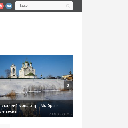
явленский монастырь Мстёры в
але весны