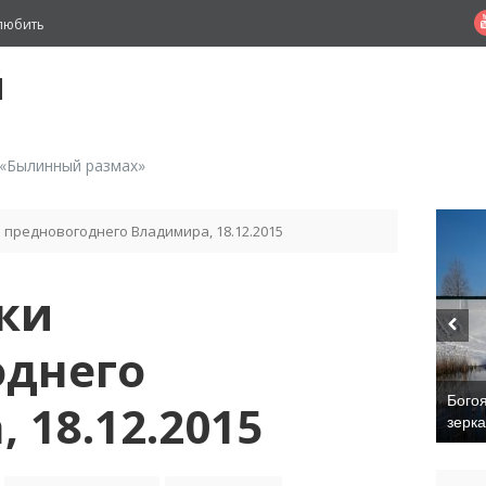
любить
й
 «Былинный размах»
 предновогоднего Владимира, 18.12.2015
ки
однего
Бого
 18.12.2015
зерк