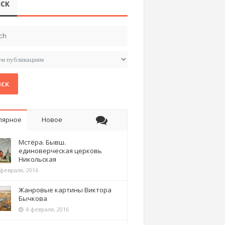
СК
ск
лярное
Новое
Мстёра. Бывш.
единоверческая церковь
Никольская
 февраля, 2016
Жанровые картины Виктора
Бычкова
4 февраля, 2016