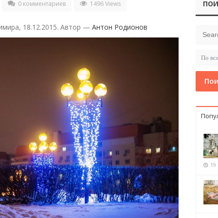
ПОИ
0 комментариев
1496 Views
имира, 18.12.2015. Автор —
Антон Родионов
Пои
Попу
19