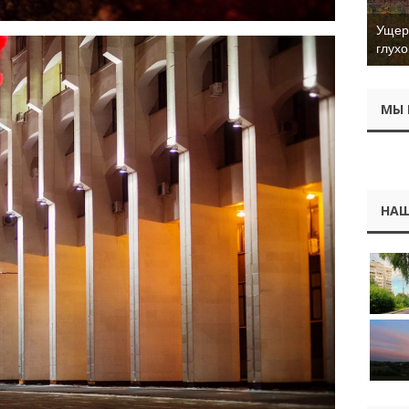
Ущер 
глухо
МЫ 
НАШ