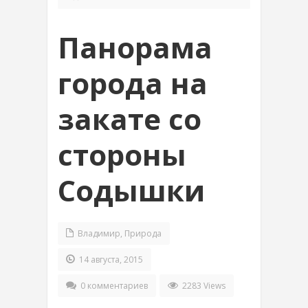
Панорама
города на
закате со
стороны
Содышки
Владимир
,
Природа
14 августа, 2015
0 комментариев
2283 Views