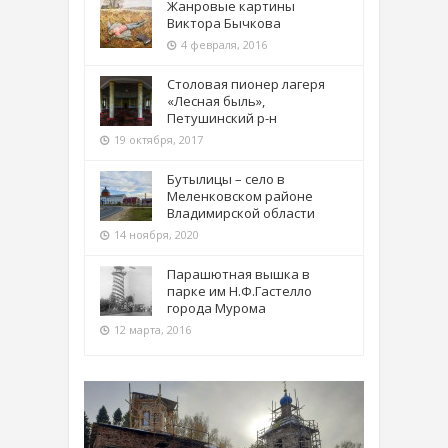
Жанровые картины
Виктора Бычкова
4 февраля, 2016
Столовая пионер лагеря
«Лесная быль»,
Петушинский р-н
19 октября, 2017
Бутылицы – село в
Меленковском районе
Владимирской области
14 ноября, 2020
Парашютная вышка в
парке им Н.Ф.Гастелло
города Мурома
12 марта, 2016