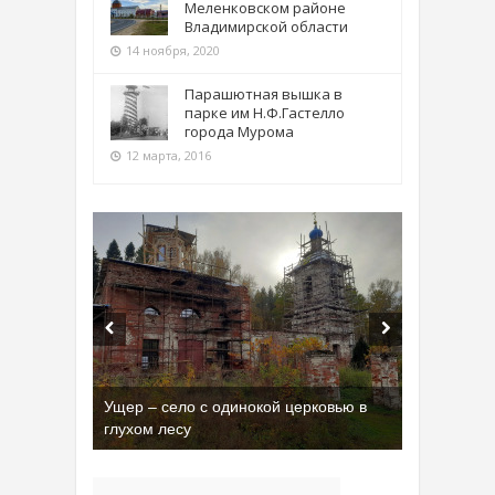
Меленковском районе
Владимирской области
14 ноября, 2020
Парашютная вышка в
парке им Н.Ф.Гастелло
города Мурома
12 марта, 2016
Ущер – село с одинокой церковью в
глухом лесу