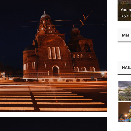
Ущер 
глухо
МЫ 
НАШ