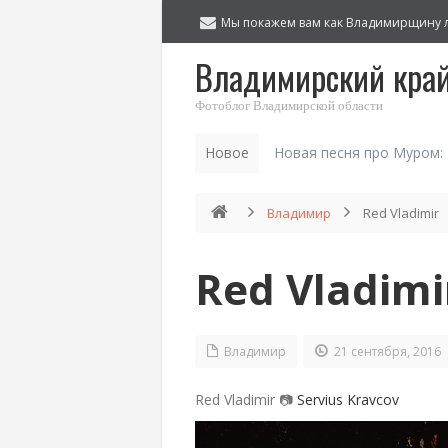
Мы покажем вам как Владимирщину 
Владимирский кра
Фотоблог Владимирской области
Новое
Новая песня про Муром:
Владимир
Red Vladimir
Red Vladimi
Владимир
21 сентября, 2016
Red Vladimir 📷
Servius Kravcov