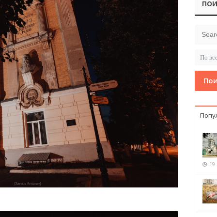
ПОИ
Пои
Попу
19