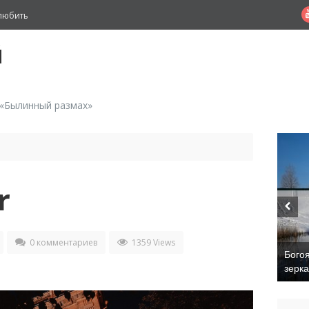
любить
й
 «Былинный размах»
r
0 комментариев
1359 Views
Бого
зерк