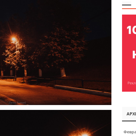
АРХ
Февра