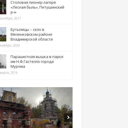
Столовая пионер лагеря
«Лесная быль», Петушинский
р-н
 октября, 2017
Бутылицы – село в
Меленковском районе
Владимирской области
 ноября, 2020
Парашютная вышка в парке
им Н.Ф.Гастелло города
Мурома
марта, 2016