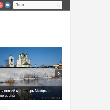
явленский монастырь Мстёры в
але весны