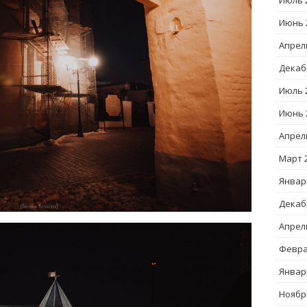
Июль 
Июнь 
Апрел
Декаб
Июль 
Июнь 
Апрел
Март 
Январ
Декаб
Апрел
Февра
Январ
Ноябр