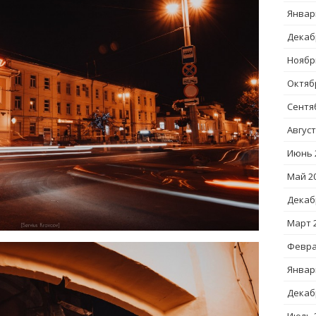
Январ
Декаб
Ноябр
Октяб
Сентя
Август
Июнь 
Май 2
Декаб
Март 
Февра
Январ
Декаб