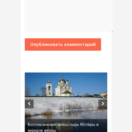
Богоявленский монастырь Мстёры в
зеркале весны