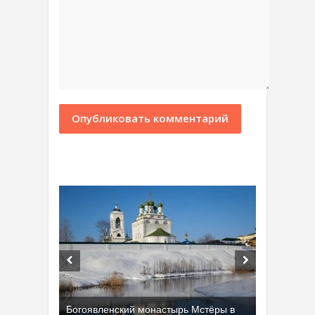
Богоявленский монастырь Мстёры в