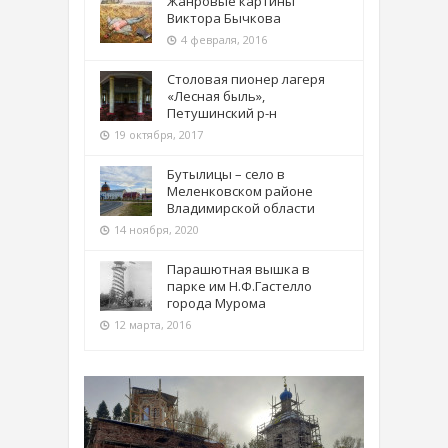
Жанровые картины
Виктора Бычкова
4 февраля, 2016
Столовая пионер лагеря
«Лесная быль»,
Петушинский р-н
19 октября, 2017
Бутылицы – село в
Меленковском районе
Владимирской области
14 ноября, 2020
Парашютная вышка в
парке им Н.Ф.Гастелло
города Мурома
12 марта, 2016