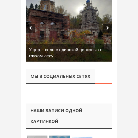
Ущер – село с одинокой церковью в
Бывшая танковая часть имени Сухэ-
глухом лесу
Батора во Владимире
МЫ В СОЦИАЛЬНЫХ СЕТЯХ
НАШИ ЗАПИСИ ОДНОЙ
КАРТИНКОЙ