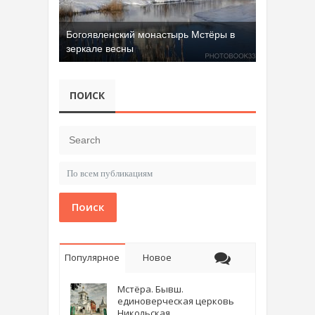
Богоявленский монастырь Мстёры в
зеркале весны
Добрятинский карьер (д. Алферово)
ПОИСК
Поиск
Популярное
Новое
Мстёра. Бывш.
единоверческая церковь
Никольская