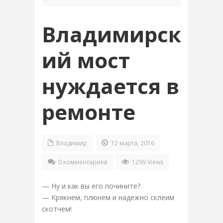
Владимирск
ий мост
нуждается в
ремонте
Владимир
12 марта, 2016
0 комментариев
1299 Views
— Ну и как вы его почините?
— Крякнем, плюнем и надежно склеим
скотчем!