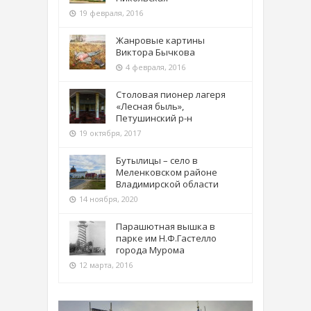
19 февраля, 2016
Жанровые картины
Виктора Бычкова
4 февраля, 2016
Столовая пионер лагеря
«Лесная быль»,
Петушинский р-н
19 октября, 2017
Бутылицы – село в
Меленковском районе
Владимирской области
14 ноября, 2020
Парашютная вышка в
парке им Н.Ф.Гастелло
города Мурома
12 марта, 2016