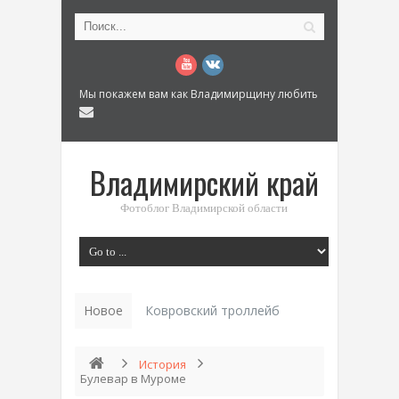
Мы покажем вам как Владимирщину любить
Владимирский край
Фотоблог Владимирской области
Новое
Ковровский троллейбус: История транс
История
Булевар в Муроме