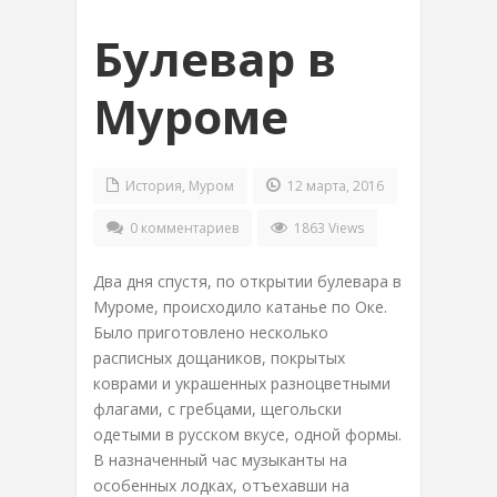
Булевар в
Муроме
История
,
Муром
12 марта, 2016
0 комментариев
1863 Views
Два дня спустя, по открытии булевара в
Муроме, происходило катанье по Оке.
Было приготовлено несколько
расписных дощаников, покрытых
коврами и украшенных разноцветными
флагами, с гребцами, щегольски
одетыми в русском вкусе, одной формы.
В назначенный час музыканты на
особенных лодках, отъехавши на