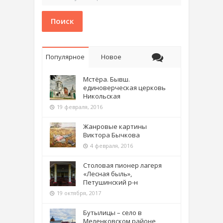
Поиск
Популярное
Новое
Мстёра. Бывш.
единоверческая церковь
Никольская
19 февраля, 2016
Жанровые картины
Виктора Бычкова
4 февраля, 2016
Столовая пионер лагеря
«Лесная быль»,
Петушинский р-н
19 октября, 2017
Бутылицы – село в
Меленковском районе