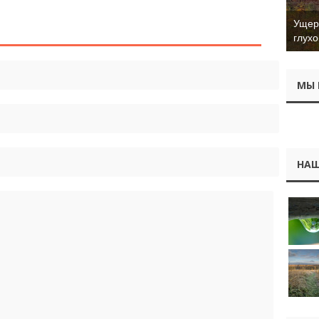
высоты птичьего
полёта
Ущер 
глухо
МЫ 
НАШ