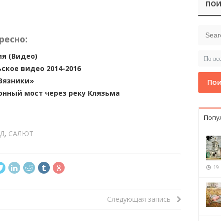
ПОИ
ресно:
я (Видео)
кое видео 2014-2016
Вязники»
Пои
нный мост через реку Клязьма
Попу
Д
,
САЛЮТ
19
Следующая запись