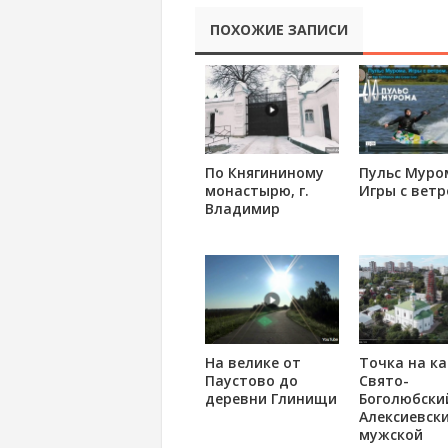
ПОХОЖИЕ ЗАПИСИ
По Княгининому
Пульс Муро
монастырю, г.
Игры с вет
Владимир
На велике от
Точка на ка
Паустово до
Свято-
деревни Глинищи
Боголюбски
Алексиевск
мужской