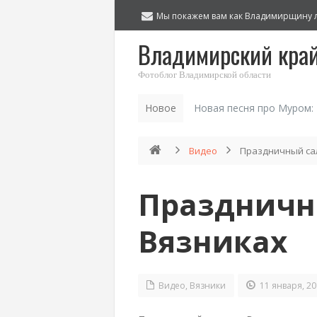
Мы покажем вам как Владимирщину 
Владимирский кра
Фотоблог Владимирской области
Новое
Новая песня про Муром:
Видео
Праздничный са
Праздничн
Вязниках
Видео
,
Вязники
11 января, 20