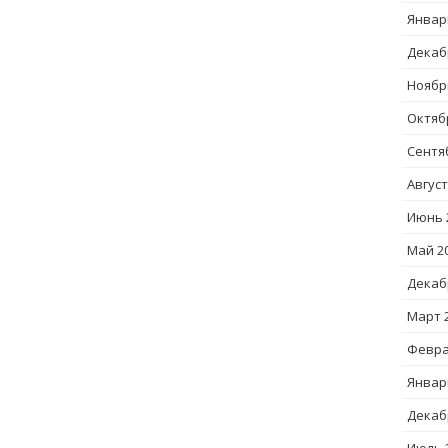
Январ
Декаб
Ноябр
Октяб
Сентя
Август
Июнь 
Май 2
Декаб
Март 
Февра
Январ
Декаб