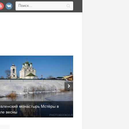
явленский монастырь Мстёры в
але весны