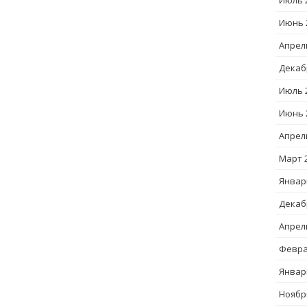
Июль 
Июнь 
Апрел
Декаб
Июль 
Июнь 
Апрел
Март 
Январ
Декаб
Апрел
Февра
Январ
Ноябр