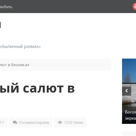
любить
й
 «Былинный размах»
лют в Вязниках
ый салют в
Бого
зерк
17
0 комментариев
1533 Views