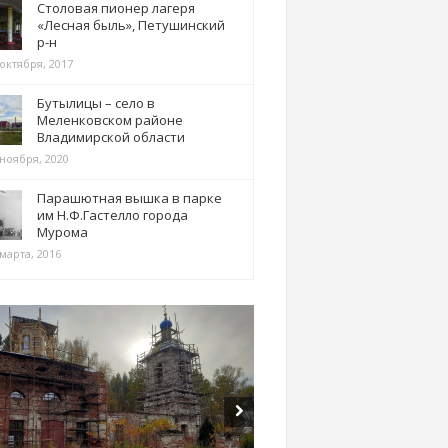
Столовая пионер лагеря
«Лесная быль», Петушинский
р-н
 октября, 2017
Бутылицы – село в
Меленковском районе
Владимирской области
 ноября, 2020
Парашютная вышка в парке
им Н.Ф.Гастелло города
Мурома
марта, 2016