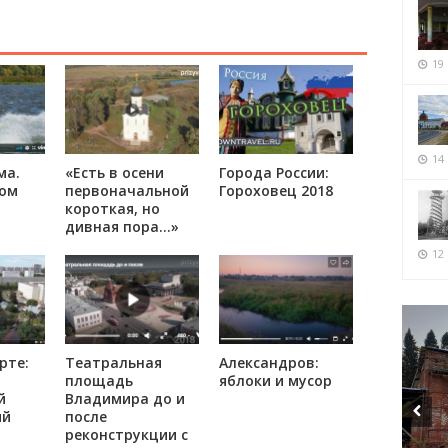
19
14
ма.
«Есть в осени
Города России:
ром
первоначальной
Гороховец 2018
короткая, но
дивная пора…»
12 
рте:
Театральная
Александров:
площадь
яблоки и мусор
й
Владимира до и
ий
после
реконструкции с