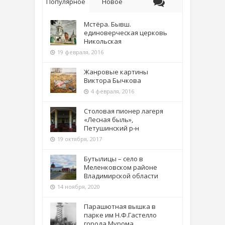
Популярное
Новое
Мстёра. Бывш.
единоверческая церковь
Никольская
19 февраля, 2016
Жанровые картины
Виктора Бычкова
4 февраля, 2016
Столовая пионер лагеря
«Лесная быль»,
Петушинский р-н
19 октября, 2017
Бутылицы – село в
Меленковском районе
Владимирской области
14 ноября, 2020
Парашютная вышка в
парке им Н.Ф.Гастелло
города Мурома