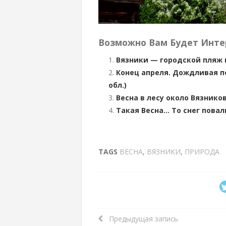
Возможно Вам Будет Инте
Вязники — городской пляж и
Конец апреля. Дождливая по
обл.)
Весна в лесу около Вязнико
Такая Весна… То снег повали
TAGS
ВЕСНА
,
ВЯЗНИКИ
,
ПРИРОДА
Предыдущая запись