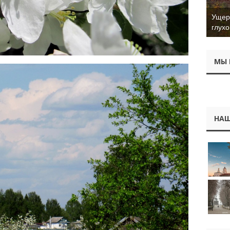
Ущер 
глухо
МЫ 
НАШ