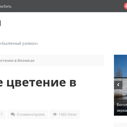
любить
й
 «Былинный размах»
етение в Вязниках
 цветение в
Бого
зерк
17
0 комментариев
1663 Views