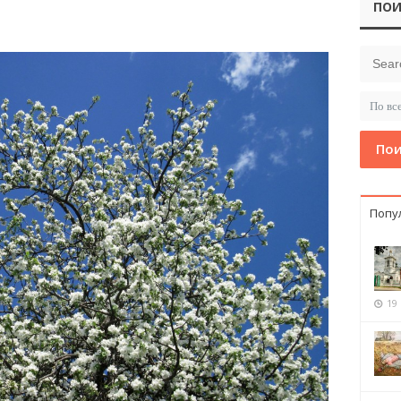
ПОИ
Пои
Попу
19