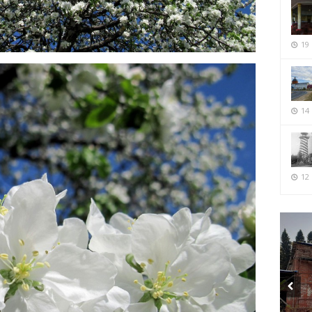
19
14
12 