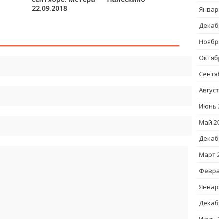
22.09.2018
Январ
Декаб
Ноябр
Октяб
Сентя
Август
Июнь 
Май 2
Декаб
Март 
Февра
Январ
Декаб