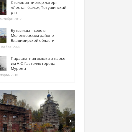
Столовая пионер лагеря
«Лесная быль», Петушинский
р-н
 октября, 2017
Бутылицы – село в
Меленковском районе
Владимирской области
 ноября, 2020
Парашютная вышка в парке
им Н.Ф.Гастелло города
Мурома
марта, 2016