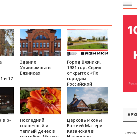
а
Здание
Город Вязники.
Универмага в
1981 год. Серия
Вязниках
открыток «По
1 и 17
городам
Российской
Федерации.
АРХ
 в р-
Последний
Церковь Иконы
солнечный и
Божией Матери
тёплый денёк в
Казанская в
Февра
сентябре. Мстера
Налескино