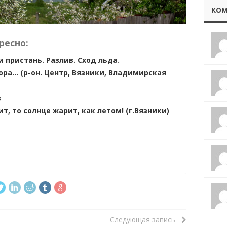
КОМ
ресно:
 пристань. Разлив. Сход льда.
ра… (р-он. Центр, Вязники, Владимирская
в
т, то солнце жарит, как летом! (г.Вязники)
Следующая запись