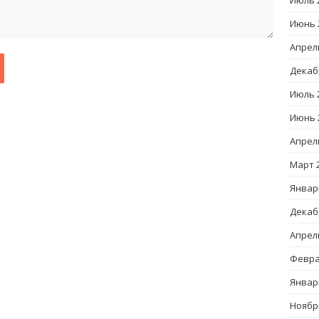
Июль 
Июнь 
Апрел
Декаб
Июль 
Июнь 
Апрел
Март 
Январ
Декаб
Апрел
Февра
Январ
Ноябр