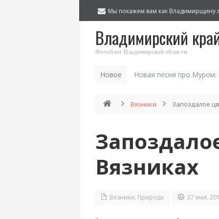
Мы покажем вам как Владимирщину 
Владимирский кра
Фотоблог Владимирской области
Новое
Новая песня про Муром:
Вязники
Запоздалое цв
Запоздалое
Вязниках
Вязники
,
Природа
27 мая, 20