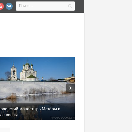
явленский монастырь Мстёры в
але весны