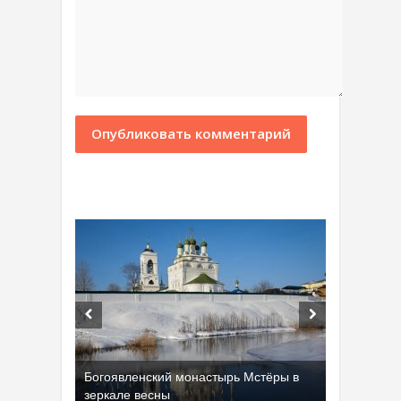
Богоявленский монастырь Мстёры в
зеркале весны